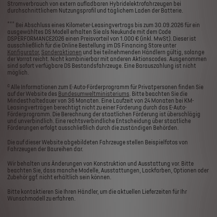
Stromverbrauch von extern aufladbaren Hybridelektrofahrzeugen bei
durchschnittlichem Nutzungsprofil und täglichem Laden der Batterie.
***
Bei Abschluss eines Kilometer-Leasingvertrags bis zum 30.09.2026 für ein
ausgewähltes DS Modell erhalten Sie als Neukunde mit dem Code
DSPERFORMANCE2026 einen Preisvorteil von 1.000 € (inkl. MwSt). Dieser ist
ausschließlich für die Online Bestellung im DS Financing Store unter
Konfigurator
,
Sonderaktionen
und bei teilnehmenden Händlern gültig, solange
der Vorrat reicht. Nicht kombinierbar mit anderen Aktionscodes. Ausgenommen
sind sofort verfügbare DS Bestandsfahrzeuge. Eine Barauszahlung ist nicht
möglich.
c
Alle Informationen zum E-Auto-Förderprogramm für Privatpersonen finden Sie
auf der Website des
Bundesumweltministeriums
. Bitte beachten Sie die
Mindesthaltedauer von 36 Monaten. Eine Laufzeit von 24 Monaten bei KM-
Leasingverträgen berechtigt nicht zu einer Förderung durch das E-Auto-
Förderprogramm. Die Berechnung der staatlichen Förderung ist überschlägig
und unverbindlich. Eine rechtsverbindliche Entscheidung über staatliche
Förderungen erfolgt ausschließlich durch die zuständigen Behörden.
Die auf dieser Website abgebildeten Fahrzeuge stellen Beispielfotos von
Fahrzeugen der Baureihen dar.
Wir behalten uns Änderungen von Konstruktion und Ausstattung vor. Bitte
beachten Sie, dass manche Modelle, Ausstattungen, Lackfarben, Optionen oder
Zubehör ggf. nicht erhältlich sein können.
Bitte kontaktieren Sie Ihren Händler, um die aktuellen Lieferzeiten für Ihr
Wunschmodell zu erfahren.