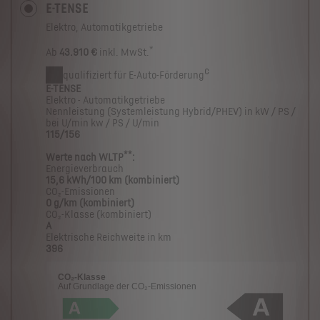
E-TENSE
Elektro, Automatikgetriebe
*
Ab
43.910 €
inkl. MwSt.
c
qualifiziert für E-Auto-Förderung
E-TENSE
Elektro - Automatikgetriebe
Nennleistung (Systemleistung Hybrid/PHEV) in kW / PS /
bei U/min kw / PS / U/min
115/156
**
Werte nach WLTP
:
Energieverbrauch
15,6 kWh/100 km (kombiniert)
CO₂-Emissionen
0 g/km (kombiniert)
CO₂-Klasse (kombiniert)
A
Elektrische Reichweite in km
396
CO₂-Klasse
Auf Grundlage der CO₂-Emissionen