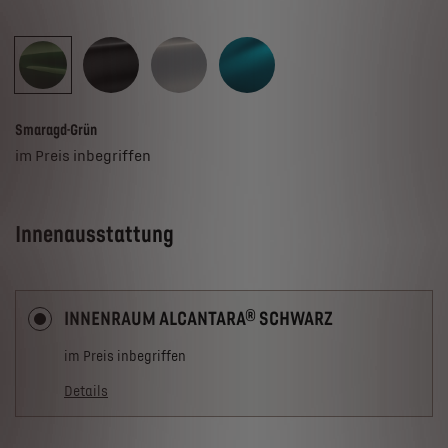
Smaragd-Grün
im Preis inbegriffen
Innenausstattung
INNENRAUM ALCANTARA® SCHWARZ
im Preis inbegriffen
Details