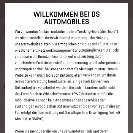
Bis zu 6.000 € staatliche Förderprämie für E-Autos und Plug-In-
1.000 € Neukundenbonus sichern mit dem Promocode
DSPERFORMANCE2026. Mehr erfahren >>
Hybride. Mehr erfahren >>
WILLKOMMEN BEI DS
AUTOMOBILES
Wir verwenden Cookies und/oder andere Tracking-Tools (die „Tools“),
um sicherzustellen, dass wir Ihnen die bestmögliche Nutzung
unserer Website bieten. Sie ermöglichen grundlegende Funktionen
wie Sicherheit, Netzwerkmanagement und Zugänglichkeit.Die Tools
ZURÜCK
verbessern die Benutzerfreundlichkeit und Leistung durch
DS 3 E-TENSE MAISON SARAH LAVOINE
verschiedene Funktionen wie Spracherkennung und Suchergebnisse
und tragen so dazu bei, unser Angebot für Sie zu optimieren. Unsere
*
43.910 €
inkl. MwSt.
Website kann auch Tools von Drittanbietern verwenden, um Ihnen
relevantere Werbung bereitzustellen. Einige Tools können von
Nur förderfähige Modelle anzeigen
Drittanbietern verarbeitet werden, die sich in Ländern außerhalb
des Europäischen Wirtschaftsraums (EWR) befinden und für die
möglicherweise noch kein Angemessenheitsbeschluss der
DS 3 E-TENSE
zuständigen europäischen Datenschutzbehörden vorliegt. In diesem
zzgl. 1.000€
Neukunden­bonus
Fall erfolgt die Übermittlung auf Grundlage Ihrer Einwilligung (Art. 49
***
Abs. 1 lit. a DSGVO).
MAISON SARAH LAVOINE
|
Elektro,
Automatikgetriebe
Wenn Sie mehr über die von uns verwendeten Tools und deren