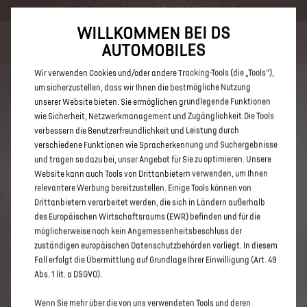
Händlerbereich von DS STORE Düsseldorf
WILLKOMMEN BEI DS
Bis zu 6.000 € staatliche Förderprämie für E-Autos und Plug-In-
AUTOMOBILES
Hybride. Mehr erfahren >>
Wir verwenden Cookies und/oder andere Tracking-Tools (die „Tools“),
um sicherzustellen, dass wir Ihnen die bestmögliche Nutzung
unserer Website bieten. Sie ermöglichen grundlegende Funktionen
wie Sicherheit, Netzwerkmanagement und Zugänglichkeit.Die Tools
verbessern die Benutzerfreundlichkeit und Leistung durch
ENTDECKEN SIE ALLE DS 3 UND
verschiedene Funktionen wie Spracherkennung und Suchergebnisse
DS 3 CROSSBACK NEUWAGEN
und tragen so dazu bei, unser Angebot für Sie zu optimieren. Unsere
Website kann auch Tools von Drittanbietern verwenden, um Ihnen
VON DS STORE DÜSSELDORF
relevantere Werbung bereitzustellen. Einige Tools können von
Drittanbietern verarbeitet werden, die sich in Ländern außerhalb
des Europäischen Wirtschaftsraums (EWR) befinden und für die
möglicherweise noch kein Angemessenheitsbeschluss der
zuständigen europäischen Datenschutzbehörden vorliegt. In diesem
Fall erfolgt die Übermittlung auf Grundlage Ihrer Einwilligung (Art. 49
Abs. 1 lit. a DSGVO).
Wenn Sie mehr über die von uns verwendeten Tools und deren