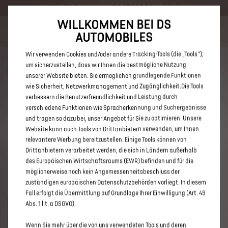
Händlerbereich von DS STORE Düsseldorf
WILLKOMMEN BEI DS
Bis zu 6.000 € staatliche Förderprämie für E-Autos und Plug-In-
AUTOMOBILES
Hybride. Mehr erfahren >>
Wir verwenden Cookies und/oder andere Tracking-Tools (die „Tools“),
um sicherzustellen, dass wir Ihnen die bestmögliche Nutzung
unserer Website bieten. Sie ermöglichen grundlegende Funktionen
wie Sicherheit, Netzwerkmanagement und Zugänglichkeit.Die Tools
verbessern die Benutzerfreundlichkeit und Leistung durch
ENTDECKEN SIE ALLE DS 3 UND
verschiedene Funktionen wie Spracherkennung und Suchergebnisse
DS 3 CROSSBACK NEUWAGEN
und tragen so dazu bei, unser Angebot für Sie zu optimieren. Unsere
Website kann auch Tools von Drittanbietern verwenden, um Ihnen
MIT BENZIN / MILD-HYBRID
relevantere Werbung bereitzustellen. Einige Tools können von
ANTRIEB VON DS STORE
Drittanbietern verarbeitet werden, die sich in Ländern außerhalb
des Europäischen Wirtschaftsraums (EWR) befinden und für die
DÜSSELDORF
möglicherweise noch kein Angemessenheitsbeschluss der
zuständigen europäischen Datenschutzbehörden vorliegt. In diesem
Fall erfolgt die Übermittlung auf Grundlage Ihrer Einwilligung (Art. 49
Abs. 1 lit. a DSGVO).
Wenn Sie mehr über die von uns verwendeten Tools und deren