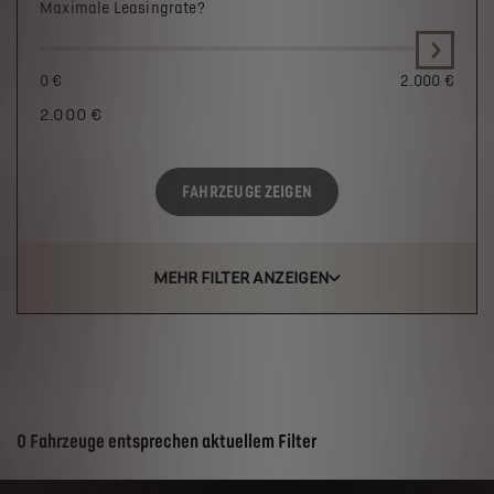
Maximale Leasingrate?
0 €
2.000 €
2.000
€
FAHRZEUGE ZEIGEN
MEHR FILTER ANZEIGEN
Suchergebnisse
0 Fahrzeuge entsprechen aktuellem Filter