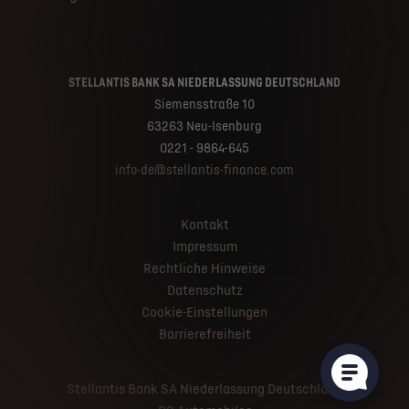
STELLANTIS BANK SA NIEDERLASSUNG DEUTSCHLAND
Siemensstraße 10
63263 Neu-Isenburg
0221 - 9864-645
info-de@stellantis-finance.com
Kontakt
Impressum
Rechtliche Hinweise
Datenschutz
Cookie-Einstellungen
Barrierefreiheit
Stellantis Bank SA Niederlassung Deutschland