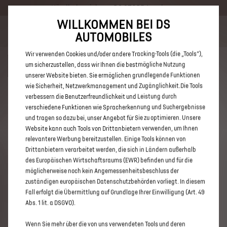
Händlerbereich von DS STORE Augsburg
WILLKOMMEN BEI DS
Bis zu 6.000 € staatliche Förderprämie für E-Autos und Plug-In-
AUTOMOBILES
Hybride. Mehr erfahren >>
Wir verwenden Cookies und/oder andere Tracking-Tools (die „Tools“),
um sicherzustellen, dass wir Ihnen die bestmögliche Nutzung
unserer Website bieten. Sie ermöglichen grundlegende Funktionen
wie Sicherheit, Netzwerkmanagement und Zugänglichkeit.Die Tools
verbessern die Benutzerfreundlichkeit und Leistung durch
ENTDECKEN SIE ALLE DS 7 E-
verschiedene Funktionen wie Spracherkennung und Suchergebnisse
TENSE NEUWAGEN MIT PLUG-IN-
und tragen so dazu bei, unser Angebot für Sie zu optimieren. Unsere
Website kann auch Tools von Drittanbietern verwenden, um Ihnen
HYBRID ANTRIEB VON DS STORE
relevantere Werbung bereitzustellen. Einige Tools können von
AUGSBURG
Drittanbietern verarbeitet werden, die sich in Ländern außerhalb
des Europäischen Wirtschaftsraums (EWR) befinden und für die
möglicherweise noch kein Angemessenheitsbeschluss der
zuständigen europäischen Datenschutzbehörden vorliegt. In diesem
Fall erfolgt die Übermittlung auf Grundlage Ihrer Einwilligung (Art. 49
Abs. 1 lit. a DSGVO).
Wenn Sie mehr über die von uns verwendeten Tools und deren