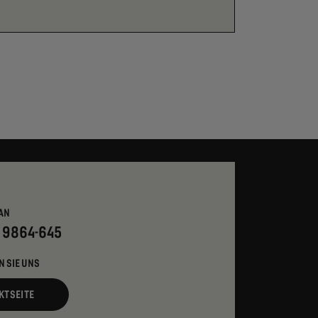
AN
- 9864-645
N SIE UNS
KTSEITE