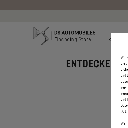
Bis zu 6.000
KONFIGU
Wir v
ENTDECKEN SIE
die 
Sich
und 
dazu
verw
vera
und 
Daten
(Art.
Wenn