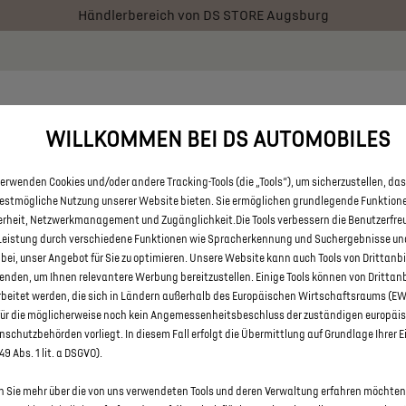
Händlerbereich von DS STORE Augsburg
 € staatliche Förderprämie für E-Autos und Plug-In-Hybride. Mehr
RATOR
BESTAND
ÜBER UNS
FAQ
KONTAKT
WILLKOMMEN BEI DS AUTOMOBILES
erwenden Cookies und/oder andere Tracking-Tools (die „Tools“), um sicherzustellen, das
 ALLE DS 7 E-TENSE VON DS 
bestmögliche Nutzung unserer Website bieten. Sie ermöglichen grundlegende Funktion
erheit, Netzwerkmanagement und Zugänglichkeit.Die Tools verbessern die Benutzerfre
Leistung durch verschiedene Funktionen wie Spracherkennung und Suchergebnisse un
 bei, unser Angebot für Sie zu optimieren. Unsere Website kann auch Tools von Drittanb
enden, um Ihnen relevantere Werbung bereitzustellen. Einige Tools können von Drittan
rbeitet werden, die sich in Ländern außerhalb des Europäischen Wirtschaftsraums (E
für die möglicherweise noch kein Angemessenheitsbeschluss der zuständigen europäi
schutzbehörden vorliegt. In diesem Fall erfolgt die Übermittlung auf Grundlage Ihrer E
 49 Abs. 1 lit. a DSGVO).
 Sie mehr über die von uns verwendeten Tools und deren Verwaltung erfahren möchten