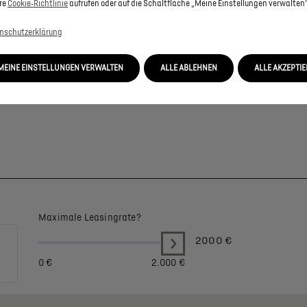
re
Cookie‑Richtlinie
aufrufen oder auf die Schaltfläche „Meine Einstellungen verwalten“
nschutzerklärung
MEINE EINSTELLUNGEN VERWALTEN
ALLE ABLEHNEN
ALLE AKZEPTI
Maximale Leasingrate?
2000
€
0 €
2.000 €