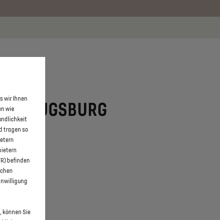
 erfahren >>
s wir Ihnen
STORE AUGSBURG
en wie
undlichkeit
d tragen so
ietern
bietern
WR) befinden
schen
inwilligung
, können Sie