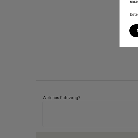
unse
Date
Welches Fahrzeug?