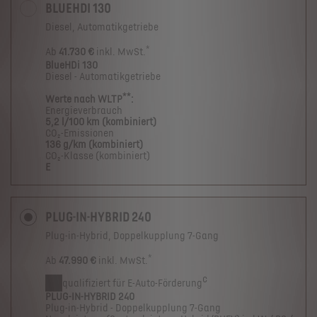
BLUEHDI 130
Diesel, Automatikgetriebe
*
Ab
41.730 €
inkl. MwSt.
BlueHDi 130
Diesel - Automatikgetriebe
**
Werte nach WLTP
:
Energieverbrauch
5,2 l/100 km (kombiniert)
CO₂-Emissionen
136 g/km (kombiniert)
CO₂-Klasse (kombiniert)
E
PLUG-IN-HYBRID 240
Plug-in-Hybrid, Doppelkupplung 7-Gang
*
Ab
47.990 €
inkl. MwSt.
c
qualifiziert für E-Auto-Förderung
PLUG-IN-HYBRID 240
Plug-in-Hybrid - Doppelkupplung 7-Gang