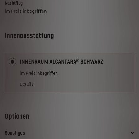
Nachtflug
im Preis inbegriffen
Innenausstattung
INNENRAUM ALCANTARA® SCHWARZ
im Preis inbegriffen
Details
Optionen
Sonstiges