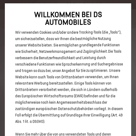
Händlerbereich von DS Store Saarbrücken
WILLKOMMEN BEI DS
Bis zu 6.000 € staatliche Förderprämie für E-Autos und Plug-In-
AUTOMOBILES
Hybride. Mehr erfahren >>
Wir verwenden Cookies und/oder andere Tracking-Tools (die „Tools“),
um sicherzustellen, dass wir Ihnen die bestmögliche Nutzung
unserer Website bieten. Sie ermöglichen grundlegende Funktionen
wie Sicherheit, Netzwerkmanagement und Zugänglichkeit.Die Tools
verbessern die Benutzerfreundlichkeit und Leistung durch
ENTDECKEN SIE ALLE DS 7 E-
verschiedene Funktionen wie Spracherkennung und Suchergebnisse
TENSE NEUWAGEN VON DS
und tragen so dazu bei, unser Angebot für Sie zu optimieren. Unsere
Website kann auch Tools von Drittanbietern verwenden, um Ihnen
STORE SAARBRÜCKEN
relevantere Werbung bereitzustellen. Einige Tools können von
Drittanbietern verarbeitet werden, die sich in Ländern außerhalb
des Europäischen Wirtschaftsraums (EWR) befinden und für die
möglicherweise noch kein Angemessenheitsbeschluss der
zuständigen europäischen Datenschutzbehörden vorliegt. In diesem
Fall erfolgt die Übermittlung auf Grundlage Ihrer Einwilligung (Art. 49
Abs. 1 lit. a DSGVO).
Wenn Sie mehr über die von uns verwendeten Tools und deren