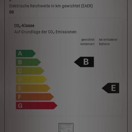
Elektrische Reichweite in km gewichtet (EAER)
66
CO₂-Klasse
Auf Grundlage der CO₂-Emissionen
gewichtet
bei ent­la­de­ner
kombiniert
Batterie