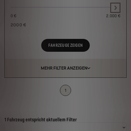
0 €
2.000 €
2000
€
FAHRZEUGE ZEIGEN
MEHR FILTER ANZEIGEN
1
Suchergebnisse
1 Fahrzeug entspricht aktuellem Filter