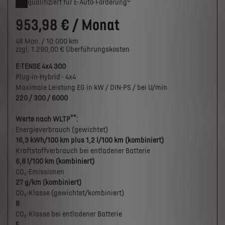
qualifiziert für E-Auto-Förderung
953,98 € / Monat
48 Mon. / 10.000 km
zzgl. 1.290,00 € Überführungskosten
E-TENSE 4x4 300
Plug-in-Hybrid - 4x4
Maximale Leistung EG in kW / DIN-PS / bei U/min
220 / 300 / 6000
**
Werte nach WLTP
:
Energieverbrauch (gewichtet)
16,3 kWh/100 km plus 1,2 l/100 km (kombiniert)
Kraftstoffverbrauch bei entladener Batterie
6,8 l/100 km (kombiniert)
CO₂-Emissionen
27 g/km (kombiniert)
CO₂-Klasse (gewichtet/kombiniert)
B
CO₂-Klasse bei entladener Batterie
E