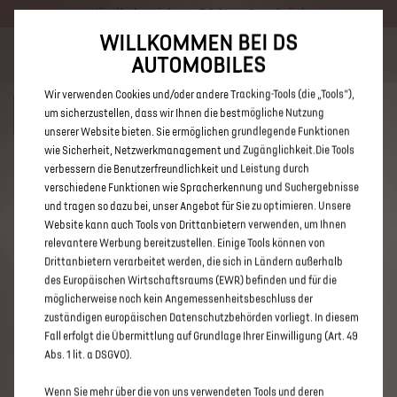
Händlerbereich von DS Store Osnabrück
WILLKOMMEN BEI DS
Bis zu 6.000 € staatliche Förderprämie für E-Autos und Plug-In-
AUTOMOBILES
Hybride. Mehr erfahren >>
Wir verwenden Cookies und/oder andere Tracking-Tools (die „Tools“),
um sicherzustellen, dass wir Ihnen die bestmögliche Nutzung
unserer Website bieten. Sie ermöglichen grundlegende Funktionen
wie Sicherheit, Netzwerkmanagement und Zugänglichkeit.Die Tools
verbessern die Benutzerfreundlichkeit und Leistung durch
ENTDECKEN SIE ALLE DS 7 E-
verschiedene Funktionen wie Spracherkennung und Suchergebnisse
TENSE NEUWAGEN MIT PLUG-IN-
und tragen so dazu bei, unser Angebot für Sie zu optimieren. Unsere
Website kann auch Tools von Drittanbietern verwenden, um Ihnen
HYBRID ANTRIEB VON DS STORE
relevantere Werbung bereitzustellen. Einige Tools können von
OSNABRÜCK
Drittanbietern verarbeitet werden, die sich in Ländern außerhalb
des Europäischen Wirtschaftsraums (EWR) befinden und für die
möglicherweise noch kein Angemessenheitsbeschluss der
zuständigen europäischen Datenschutzbehörden vorliegt. In diesem
Fall erfolgt die Übermittlung auf Grundlage Ihrer Einwilligung (Art. 49
Abs. 1 lit. a DSGVO).
Wenn Sie mehr über die von uns verwendeten Tools und deren