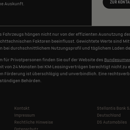
ZUR KONTA
rne Auskunft.
 Fahrzeugs hängen nicht nur von der effizienten Ausnutzung de
httechnischen Faktoren beeinflusst. Gewichtete Werte sind Mitt
 bei durchschnittlichem Nutzungsprofil und täglichem Laden der
 für Privatpersonen finden Sie auf der Website des
Bundesumwe
t von 24 Monaten bei KM-Leasingverträgen berechtigt nicht zu e
 Förderung ist überschlägig und unverbindlich. Eine rechtsverb
uständigen Behörden.
Kontakt
Stellantis Bank 
Impressum
Deutschland
Rechtliche Hinweise
DS Automobiles
Datenschutz