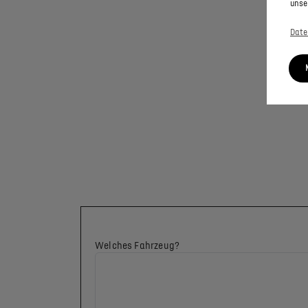
unse
Date
Welches Fahrzeug?