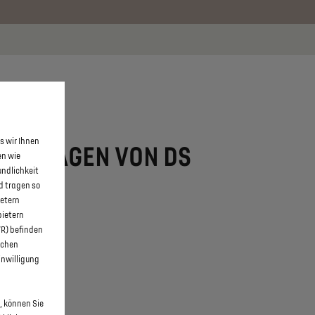
 erfahren >>
KONTAKT
s wir Ihnen
 NEUWAGEN VON DS
en wie
undlichkeit
d tragen so
ietern
bietern
WR) befinden
schen
inwilligung
, können Sie