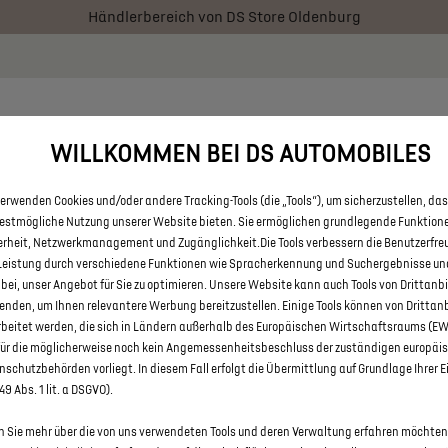
Händlerbereich von DS Store Oldenburg
 € staatliche Förderprämie für E-Autos und Plug-In-Hybride. Mehr
RATOR
BESTAND
AKTIONEN
ÜBER UNS
FAQ
WILLKOMMEN BEI DS AUTOMOBILES
erwenden Cookies und/oder andere Tracking-Tools (die „Tools“), um sicherzustellen, das
LLE DS 7 UND DS 7 CROSSBACK
bestmögliche Nutzung unserer Website bieten. Sie ermöglichen grundlegende Funktion
erheit, Netzwerkmanagement und Zugänglichkeit.Die Tools verbessern die Benutzerfre
STORE OLDENBURG
Leistung durch verschiedene Funktionen wie Spracherkennung und Suchergebnisse un
 bei, unser Angebot für Sie zu optimieren. Unsere Website kann auch Tools von Drittanb
enden, um Ihnen relevantere Werbung bereitzustellen. Einige Tools können von Drittan
rbeitet werden, die sich in Ländern außerhalb des Europäischen Wirtschaftsraums (E
für die möglicherweise noch kein Angemessenheitsbeschluss der zuständigen europäi
schutzbehörden vorliegt. In diesem Fall erfolgt die Übermittlung auf Grundlage Ihrer E
 49 Abs. 1 lit. a DSGVO).
 Sie mehr über die von uns verwendeten Tools und deren Verwaltung erfahren möchten