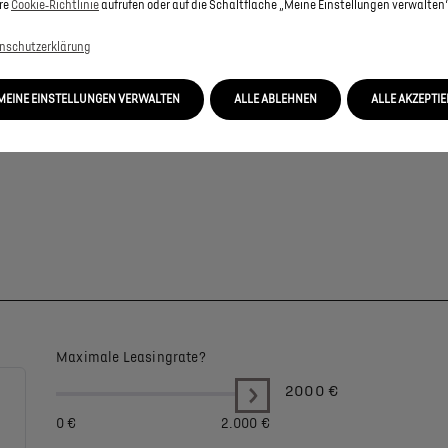
re
Cookie‑Richtlinie
aufrufen oder auf die Schaltfläche „Meine Einstellungen verwalten“
nschutzerklärung
MEINE EINSTELLUNGEN VERWALTEN
ALLE ABLEHNEN
ALLE AKZEPTI
Maximale Leasingrate?
2000
€
0 €
2.000 €