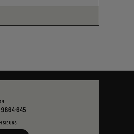
AN
- 9864-645
N SIE UNS