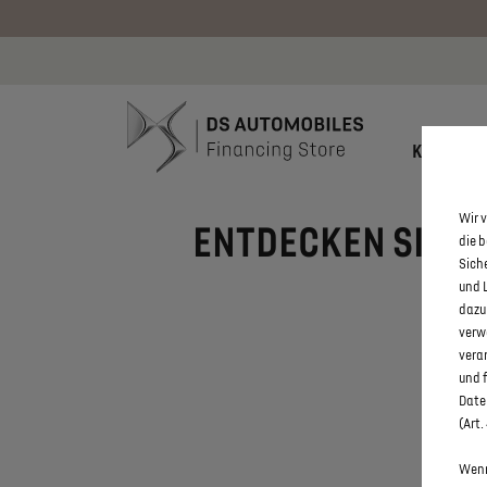
Bis zu 6.000
KONFIGU
Wir v
ENTDECKEN SIE A
die 
Sich
und 
dazu
verw
vera
und 
Daten
(Art.
Wenn