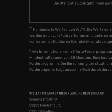
Die Stellantis Bank gibt Ihnen ge
**
Kombinierte Werte nach WLTP. Die Werte eines
werden auch vom Fahrverhalten und anderen nic
von extern aufladbaren Hybridelektrofahrzeugen
c
Alle Informationen zum E-Auto-Förderprogramm
Mindesthaltedauer von 36 Monaten. Eine Laufzei
Förderprogramm. Die Berechnung der staatlichen
Förderungen erfolgt ausschließlich durch die z
STELLANTIS BANK SA NIEDERLASSUNG DEUTSCHLAND
Siemensstraße 10
63263 Neu-Isenburg
0221 - 9864-645