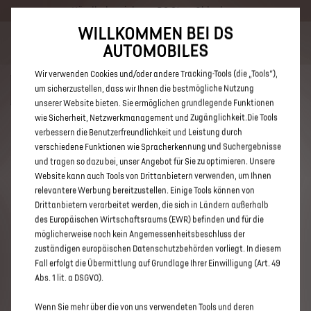
Händlerbereich von DS Store Oldenburg
WILLKOMMEN BEI DS
Bis zu 6.000 € staatliche Förderprämie für E-Autos und Plug-In-
AUTOMOBILES
Hybride. Mehr erfahren >>
Wir verwenden Cookies und/oder andere Tracking-Tools (die „Tools“),
um sicherzustellen, dass wir Ihnen die bestmögliche Nutzung
unserer Website bieten. Sie ermöglichen grundlegende Funktionen
wie Sicherheit, Netzwerkmanagement und Zugänglichkeit.Die Tools
verbessern die Benutzerfreundlichkeit und Leistung durch
ENTDECKEN SIE ALLE DS 3 UND
verschiedene Funktionen wie Spracherkennung und Suchergebnisse
DS 3 CROSSBACK E-TENSE MIT
und tragen so dazu bei, unser Angebot für Sie zu optimieren. Unsere
Website kann auch Tools von Drittanbietern verwenden, um Ihnen
ELEKTRO ANTRIEB VON DS STORE
relevantere Werbung bereitzustellen. Einige Tools können von
OLDENBURG
Drittanbietern verarbeitet werden, die sich in Ländern außerhalb
des Europäischen Wirtschaftsraums (EWR) befinden und für die
möglicherweise noch kein Angemessenheitsbeschluss der
zuständigen europäischen Datenschutzbehörden vorliegt. In diesem
Fall erfolgt die Übermittlung auf Grundlage Ihrer Einwilligung (Art. 49
Abs. 1 lit. a DSGVO).
Wenn Sie mehr über die von uns verwendeten Tools und deren