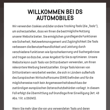
Händlerbereich von DS Store Oberhausen
WILLKOMMEN BEI DS
Bis zu 6.000 € staatliche Förderprämie für E-Autos und Plug-In-
AUTOMOBILES
Hybride. Mehr erfahren >>
Wir verwenden Cookies und/oder andere Tracking-Tools (die „Tools“),
um sicherzustellen, dass wir Ihnen die bestmögliche Nutzung
unserer Website bieten. Sie ermöglichen grundlegende Funktionen
wie Sicherheit, Netzwerkmanagement und Zugänglichkeit.Die Tools
verbessern die Benutzerfreundlichkeit und Leistung durch
ENTDECKEN SIE ALLE DS 9 E-
verschiedene Funktionen wie Spracherkennung und Suchergebnisse
TENSE NEUWAGEN MIT PLUG-IN-
und tragen so dazu bei, unser Angebot für Sie zu optimieren. Unsere
Website kann auch Tools von Drittanbietern verwenden, um Ihnen
HYBRID ANTRIEB VON DS STORE
relevantere Werbung bereitzustellen. Einige Tools können von
OBERHAUSEN
Drittanbietern verarbeitet werden, die sich in Ländern außerhalb
des Europäischen Wirtschaftsraums (EWR) befinden und für die
möglicherweise noch kein Angemessenheitsbeschluss der
zuständigen europäischen Datenschutzbehörden vorliegt. In diesem
Fall erfolgt die Übermittlung auf Grundlage Ihrer Einwilligung (Art. 49
Abs. 1 lit. a DSGVO).
Wenn Sie mehr über die von uns verwendeten Tools und deren