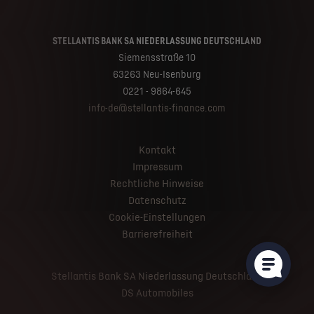
STELLANTIS BANK SA NIEDERLASSUNG DEUTSCHLAND
Siemensstraße 10
63263 Neu-Isenburg
0221 - 9864-645
info-de@stellantis-finance.com
Kontakt
Impressum
Rechtliche Hinweise
Datenschutz
Cookie-Einstellungen
Barrierefreiheit
Stellantis Bank SA Niederlassung Deutschland
DS Automobiles