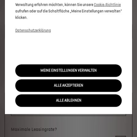
Verwaltung erfahren möchten, können Sie unsere
Cookie‑Richtlinie
aufrufen oder auf die Schaltfläche „Meine Einstellungen verwalten“
klicken.
UM DIESE GOOGLE MAPS-KARTE ANZUZEIGEN, AKZEPTIEREN
Datenschutzerklärung
SIE BITTE DIE FÜR MARKETING/WERBUNG RELEVANTEN-
COOKIES.
MEINE EINSTELLUNGEN VERWALTEN
ALLE AKZEPTIEREN
Welches Fahrzeug?
ALLE ABLEHNEN
×
Maximale Leasingrate?