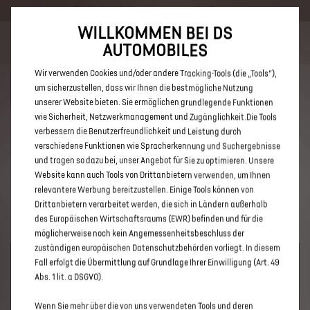
Händlerbereich von DS Store Oberhausen
WILLKOMMEN BEI DS
Bis zu 6.000 € staatliche Förderprämie für E-Autos und Plug-In-
AUTOMOBILES
Hybride. Mehr erfahren >>
Wir verwenden Cookies und/oder andere Tracking-Tools (die „Tools“),
um sicherzustellen, dass wir Ihnen die bestmögliche Nutzung
unserer Website bieten. Sie ermöglichen grundlegende Funktionen
wie Sicherheit, Netzwerkmanagement und Zugänglichkeit.Die Tools
verbessern die Benutzerfreundlichkeit und Leistung durch
ENTDECKEN SIE ALLE DS 9 E-
verschiedene Funktionen wie Spracherkennung und Suchergebnisse
TENSE MIT PLUG-IN-HYBRID
und tragen so dazu bei, unser Angebot für Sie zu optimieren. Unsere
Website kann auch Tools von Drittanbietern verwenden, um Ihnen
ANTRIEB VON DS STORE
relevantere Werbung bereitzustellen. Einige Tools können von
OBERHAUSEN
Drittanbietern verarbeitet werden, die sich in Ländern außerhalb
des Europäischen Wirtschaftsraums (EWR) befinden und für die
möglicherweise noch kein Angemessenheitsbeschluss der
zuständigen europäischen Datenschutzbehörden vorliegt. In diesem
Fall erfolgt die Übermittlung auf Grundlage Ihrer Einwilligung (Art. 49
Abs. 1 lit. a DSGVO).
Wenn Sie mehr über die von uns verwendeten Tools und deren