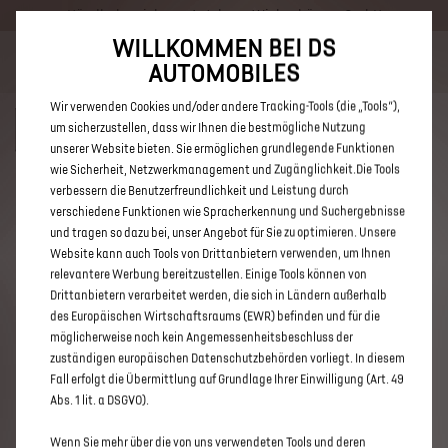
Händlerbereich von Autohaus Wickenhäuser GmbH
WILLKOMMEN BEI DS
Bis zu 6.000 € staatliche Förderprämie für E-Autos und Plug-In-
AUTOMOBILES
Hybride. Mehr erfahren >>
Wir verwenden Cookies und/oder andere Tracking-Tools (die „Tools“),
um sicherzustellen, dass wir Ihnen die bestmögliche Nutzung
unserer Website bieten. Sie ermöglichen grundlegende Funktionen
wie Sicherheit, Netzwerkmanagement und Zugänglichkeit.Die Tools
verbessern die Benutzerfreundlichkeit und Leistung durch
ENTDECKEN SIE ALLE DS 3 UND
verschiedene Funktionen wie Spracherkennung und Suchergebnisse
DS 3 CROSSBACK E-TENSE
und tragen so dazu bei, unser Angebot für Sie zu optimieren. Unsere
Website kann auch Tools von Drittanbietern verwenden, um Ihnen
NEUWAGEN VON AUTOHAUS
relevantere Werbung bereitzustellen. Einige Tools können von
WICKENHÄUSER GMBH
Drittanbietern verarbeitet werden, die sich in Ländern außerhalb
des Europäischen Wirtschaftsraums (EWR) befinden und für die
möglicherweise noch kein Angemessenheitsbeschluss der
zuständigen europäischen Datenschutzbehörden vorliegt. In diesem
Fall erfolgt die Übermittlung auf Grundlage Ihrer Einwilligung (Art. 49
Abs. 1 lit. a DSGVO).
Wenn Sie mehr über die von uns verwendeten Tools und deren