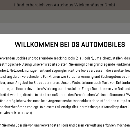
Händlerbereich von Autohaus Wickenhäuser GmbH
 € staatliche Förderprämie für E-Autos und Plug-In-Hybride. Mehr
RATOR
BESTAND
AKTIONEN
ÜBER UNS
FAQ
WILLKOMMEN BEI DS AUTOMOBILES
erwenden Cookies und/oder andere Tracking-Tools (die „Tools“), um sicherzustellen, das
E DS 9 E-TENSE MIT PLUG-IN-
bestmögliche Nutzung unserer Website bieten. Sie ermöglichen grundlegende Funktion
erheit, Netzwerkmanagement und Zugänglichkeit.Die Tools verbessern die Benutzerfre
UTOHAUS WICKENHÄUSER GM
Leistung durch verschiedene Funktionen wie Spracherkennung und Suchergebnisse un
 bei, unser Angebot für Sie zu optimieren. Unsere Website kann auch Tools von Drittanb
enden, um Ihnen relevantere Werbung bereitzustellen. Einige Tools können von Drittan
rbeitet werden, die sich in Ländern außerhalb des Europäischen Wirtschaftsraums (E
für die möglicherweise noch kein Angemessenheitsbeschluss der zuständigen europäi
schutzbehörden vorliegt. In diesem Fall erfolgt die Übermittlung auf Grundlage Ihrer E
 49 Abs. 1 lit. a DSGVO).
 Sie mehr über die von uns verwendeten Tools und deren Verwaltung erfahren möchten