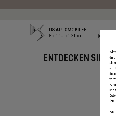
Bis zu 6.000
KONFIGU
Wir v
ENTDECKEN SIE ALL
die 
Sich
A
und 
dazu
verw
vera
und 
Daten
(Art.
Wenn