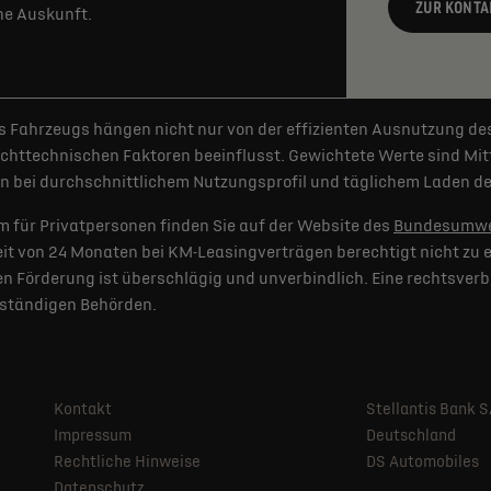
ZUR KONTA
rne Auskunft.
 Fahrzeugs hängen nicht nur von der effizienten Ausnutzung de
httechnischen Faktoren beeinflusst. Gewichtete Werte sind Mitt
 bei durchschnittlichem Nutzungsprofil und täglichem Laden der
 für Privatpersonen finden Sie auf der Website des
Bundesumwe
t von 24 Monaten bei KM-Leasingverträgen berechtigt nicht zu e
 Förderung ist überschlägig und unverbindlich. Eine rechtsverb
uständigen Behörden.
Kontakt
Stellantis Bank 
Impressum
Deutschland
Rechtliche Hinweise
DS Automobiles
Datenschutz