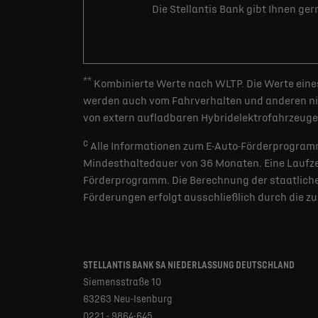
Die Stellantis Bank gibt Ihnen ge
**
Kombinierte Werte nach WLTP. Die Werte eines
werden auch vom Fahrverhalten und anderen nic
von extern aufladbaren Hybridelektrofahrzeugen
c
Alle Informationen zum E-Auto-Förderprogramm
Mindesthaltedauer von 36 Monaten. Eine Laufzei
Förderprogramm. Die Berechnung der staatlichen
Förderungen erfolgt ausschließlich durch die z
STELLANTIS BANK SA NIEDERLASSUNG DEUTSCHLAND
Siemensstraße 10
63263 Neu-Isenburg
0221 - 9864-645