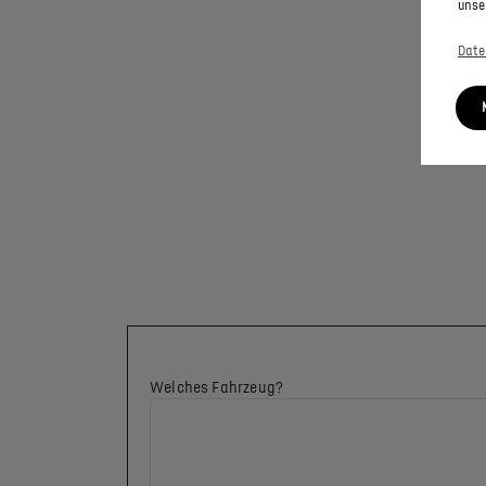
unse
Date
Welches Fahrzeug?