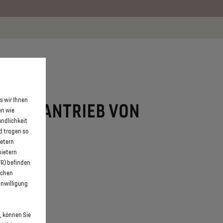
 erfahren >>
KONTAKT
s wir Ihnen
HYBRID ANTRIEB VON
en wie
undlichkeit
BH
d tragen so
ietern
bietern
WR) befinden
schen
inwilligung
, können Sie