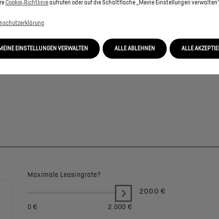
re
Cookie‑Richtlinie
aufrufen oder auf die Schaltfläche „Meine Einstellungen verwalten“
nschutzerklärung
MEINE EINSTELLUNGEN VERWALTEN
ALLE ABLEHNEN
ALLE AKZEPTI
Maximale Leasingrate?
2000
€
0 €
2.000 €