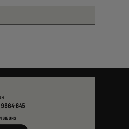
AN
- 9864-645
N SIE UNS