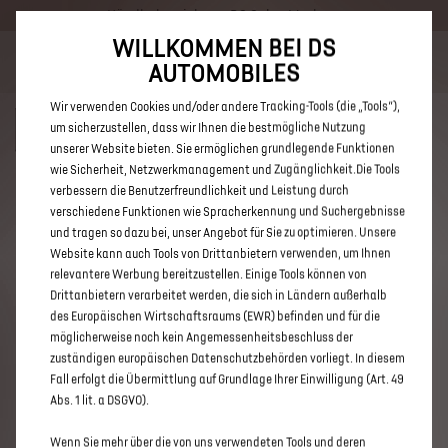
Händlerbereich von DS Salon Marburg
WILLKOMMEN BEI DS
Bis zu 6.000 € staatliche Förderprämie für E-Autos und Plug-In-
AUTOMOBILES
Hybride. Mehr erfahren >>
Wir verwenden Cookies und/oder andere Tracking-Tools (die „Tools“),
um sicherzustellen, dass wir Ihnen die bestmögliche Nutzung
unserer Website bieten. Sie ermöglichen grundlegende Funktionen
wie Sicherheit, Netzwerkmanagement und Zugänglichkeit.Die Tools
verbessern die Benutzerfreundlichkeit und Leistung durch
ENTDECKEN SIE ALLE DS 3 UND
verschiedene Funktionen wie Spracherkennung und Suchergebnisse
DS 3 CROSSBACK NEUWAGEN
und tragen so dazu bei, unser Angebot für Sie zu optimieren. Unsere
Website kann auch Tools von Drittanbietern verwenden, um Ihnen
MIT DIESEL ANTRIEB VON DS
relevantere Werbung bereitzustellen. Einige Tools können von
SALON MARBURG
Drittanbietern verarbeitet werden, die sich in Ländern außerhalb
des Europäischen Wirtschaftsraums (EWR) befinden und für die
möglicherweise noch kein Angemessenheitsbeschluss der
zuständigen europäischen Datenschutzbehörden vorliegt. In diesem
Fall erfolgt die Übermittlung auf Grundlage Ihrer Einwilligung (Art. 49
Abs. 1 lit. a DSGVO).
Wenn Sie mehr über die von uns verwendeten Tools und deren