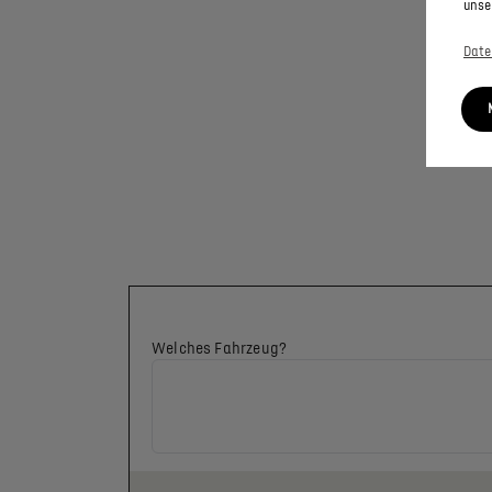
unse
Date
Welches Fahrzeug?