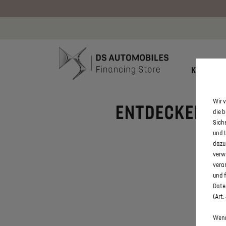
Bis zu 6.000
KONFIGU
Wir v
ENTDECKEN SIE
die 
Sich
und 
dazu
verw
vera
und 
Daten
(Art.
Wenn