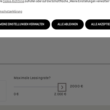
re
Cookie‑Richtlinie
aufrufen oder auf die Schaltfläche „Meine Einstellungen verwalten“
nschutzerklärung
MEINE EINSTELLUNGEN VERWALTEN
ALLE ABLEHNEN
ALLE AKZEPTI
Maximale Leasingrate?
2000
€
0 €
2.000 €