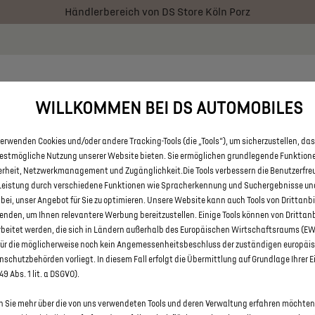
Händlerbereich von DS Store Köln Porz
 € staatliche Förderprämie für E-Autos und Plug-In-Hybride. Mehr
RATOR
BESTAND
AKTIONEN
ÜBER UNS
FAQ
WILLKOMMEN BEI DS AUTOMOBILES
erwenden Cookies und/oder andere Tracking-Tools (die „Tools“), um sicherzustellen, das
 ALLE DS 9 E-TENSE VON DS S
bestmögliche Nutzung unserer Website bieten. Sie ermöglichen grundlegende Funktion
erheit, Netzwerkmanagement und Zugänglichkeit.Die Tools verbessern die Benutzerfre
Leistung durch verschiedene Funktionen wie Spracherkennung und Suchergebnisse un
 bei, unser Angebot für Sie zu optimieren. Unsere Website kann auch Tools von Drittanb
enden, um Ihnen relevantere Werbung bereitzustellen. Einige Tools können von Drittan
rbeitet werden, die sich in Ländern außerhalb des Europäischen Wirtschaftsraums (E
für die möglicherweise noch kein Angemessenheitsbeschluss der zuständigen europäi
schutzbehörden vorliegt. In diesem Fall erfolgt die Übermittlung auf Grundlage Ihrer E
 49 Abs. 1 lit. a DSGVO).
 Sie mehr über die von uns verwendeten Tools und deren Verwaltung erfahren möchten