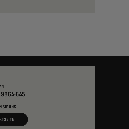
AN
- 9864-645
N SIE UNS
KTSEITE