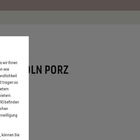
 erfahren >>
KONTAKT
s wir Ihnen
TORE KÖLN PORZ
en wie
undlichkeit
d tragen so
ietern
bietern
WR) befinden
schen
inwilligung
, können Sie