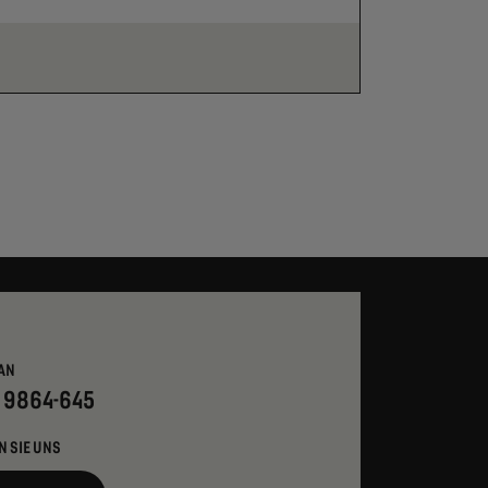
AN
- 9864-645
N SIE UNS