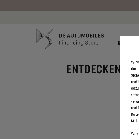
Bis zu 6.000
KONFIGU
Wir v
ENTDECKEN SIE 
die 
Sich
und 
dazu
verw
vera
und 
Daten
(Art.
Wenn