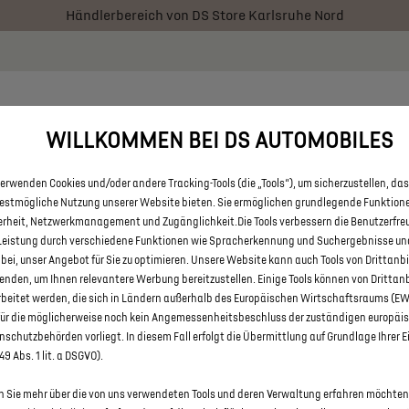
Händlerbereich von DS Store Karlsruhe Nord
 € staatliche Förderprämie für E-Autos und Plug-In-Hybride. Mehr
RATOR
BESTAND
ÜBER UNS
FAQ
KONTAKT
WILLKOMMEN BEI DS AUTOMOBILES
erwenden Cookies und/oder andere Tracking-Tools (die „Tools“), um sicherzustellen, das
ALLE DS 7 UND DS 7 CROSSBA
bestmögliche Nutzung unserer Website bieten. Sie ermöglichen grundlegende Funktion
erheit, Netzwerkmanagement und Zugänglichkeit.Die Tools verbessern die Benutzerfre
KARLSRUHE NORD
Leistung durch verschiedene Funktionen wie Spracherkennung und Suchergebnisse un
 bei, unser Angebot für Sie zu optimieren. Unsere Website kann auch Tools von Drittanb
enden, um Ihnen relevantere Werbung bereitzustellen. Einige Tools können von Drittan
rbeitet werden, die sich in Ländern außerhalb des Europäischen Wirtschaftsraums (E
für die möglicherweise noch kein Angemessenheitsbeschluss der zuständigen europäi
schutzbehörden vorliegt. In diesem Fall erfolgt die Übermittlung auf Grundlage Ihrer E
 49 Abs. 1 lit. a DSGVO).
 Sie mehr über die von uns verwendeten Tools und deren Verwaltung erfahren möchten