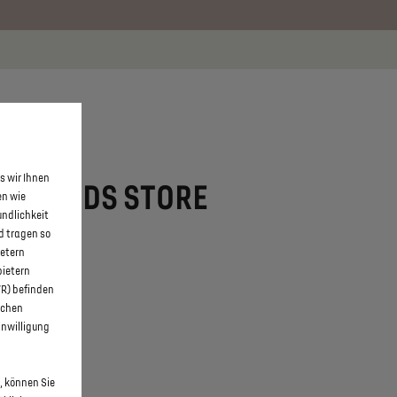
 erfahren >>
s wir Ihnen
CK VON DS STORE
en wie
undlichkeit
d tragen so
ietern
bietern
WR) befinden
schen
inwilligung
, können Sie