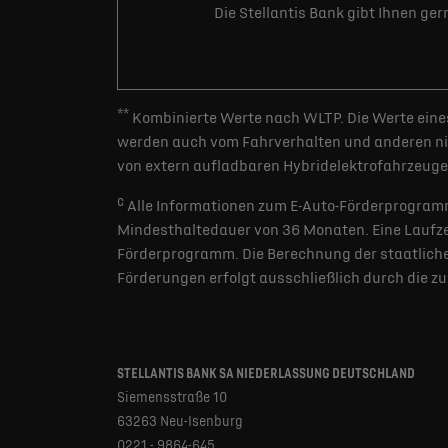
Die Stellantis Bank gibt Ihnen ge
**
Kombinierte Werte nach WLTP. Die Werte eines
werden auch vom Fahrverhalten und anderen nic
von extern aufladbaren Hybridelektrofahrzeugen
c
Alle Informationen zum E-Auto-Förderprogramm
Mindesthaltedauer von 36 Monaten. Eine Laufzei
Förderprogramm. Die Berechnung der staatlichen
Förderungen erfolgt ausschließlich durch die z
STELLANTIS BANK SA NIEDERLASSUNG DEUTSCHLAND
Siemensstraße 10
63263 Neu-Isenburg
0221 - 9864-645