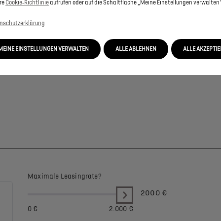
re
Cookie‑Richtlinie
aufrufen oder auf die Schaltfläche „Meine Einstellungen verwalten“
nschutzerklärung
MEINE EINSTELLUNGEN VERWALTEN
ALLE ABLEHNEN
ALLE AKZEPTI
Maximale Leasingrate?
2000
€
0 €
2.000 €