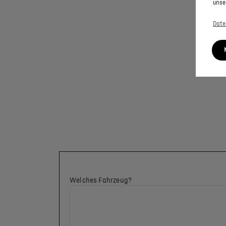
unse
Date
Welches Fahrzeug?