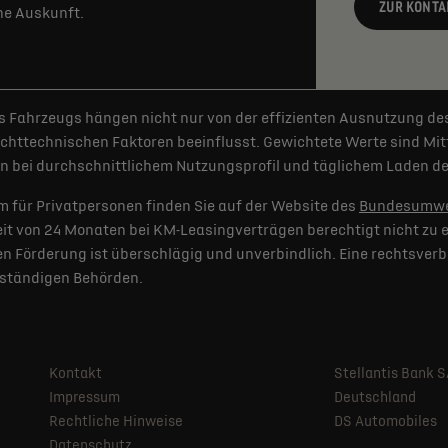
ZUR KONTA
rne Auskunft.
 Fahrzeugs hängen nicht nur von der effizienten Ausnutzung de
httechnischen Faktoren beeinflusst. Gewichtete Werte sind Mitt
 bei durchschnittlichem Nutzungsprofil und täglichem Laden der
 für Privatpersonen finden Sie auf der Website des
Bundesumwe
t von 24 Monaten bei KM-Leasingverträgen berechtigt nicht zu e
 Förderung ist überschlägig und unverbindlich. Eine rechtsverb
uständigen Behörden.
Kontakt
Stellantis Bank 
Impressum
Deutschland
Rechtliche Hinweise
DS Automobiles
Datenschutz