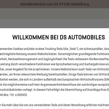
Händlerbereich von DS STORE Heidelberg
 € staatliche Förderprämie für E-Autos und Plug-In-Hybride. Mehr
RATOR
BESTAND
AKTIONEN
ÜBER UNS
FAQ
WILLKOMMEN BEI DS AUTOMOBILES
erwenden Cookies und/oder andere Tracking-Tools (die „Tools“), um sicherzustellen, das
LLE DS 3 UND DS 3 CROSSBACK
bestmögliche Nutzung unserer Website bieten. Sie ermöglichen grundlegende Funktion
erheit, Netzwerkmanagement und Zugänglichkeit.Die Tools verbessern die Benutzerfre
STORE HEIDELBERG
Leistung durch verschiedene Funktionen wie Spracherkennung und Suchergebnisse un
 bei, unser Angebot für Sie zu optimieren. Unsere Website kann auch Tools von Drittanb
enden, um Ihnen relevantere Werbung bereitzustellen. Einige Tools können von Drittan
rbeitet werden, die sich in Ländern außerhalb des Europäischen Wirtschaftsraums (E
für die möglicherweise noch kein Angemessenheitsbeschluss der zuständigen europäi
schutzbehörden vorliegt. In diesem Fall erfolgt die Übermittlung auf Grundlage Ihrer E
 49 Abs. 1 lit. a DSGVO).
 Sie mehr über die von uns verwendeten Tools und deren Verwaltung erfahren möchten