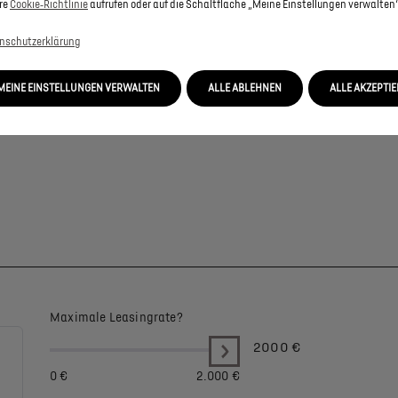
re
Cookie‑Richtlinie
aufrufen oder auf die Schaltfläche „Meine Einstellungen verwalten“
nschutzerklärung
MEINE EINSTELLUNGEN VERWALTEN
ALLE ABLEHNEN
ALLE AKZEPTI
Maximale Leasingrate?
2000
€
0 €
2.000 €