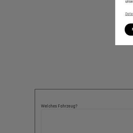
unse
Date
Welches Fahrzeug?