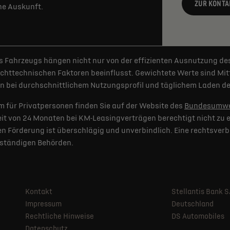
ZUR KONTA
rne Auskunft.
 Fahrzeugs hängen nicht nur von der effizienten Ausnutzung de
httechnischen Faktoren beeinflusst. Gewichtete Werte sind Mitt
 bei durchschnittlichem Nutzungsprofil und täglichem Laden der
 für Privatpersonen finden Sie auf der Website des
Bundesumwe
t von 24 Monaten bei KM-Leasingverträgen berechtigt nicht zu e
 Förderung ist überschlägig und unverbindlich. Eine rechtsverb
uständigen Behörden.
Kontakt
Stellantis Bank 
Impressum
Deutschland
Rechtliche Hinweise
DS Automobiles
Datenschutz