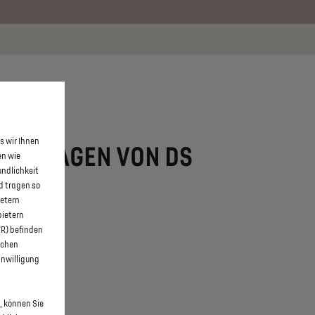
 erfahren >>
KONTAKT
s wir Ihnen
 NEUWAGEN VON DS
en wie
undlichkeit
d tragen so
ietern
bietern
WR) befinden
schen
inwilligung
, können Sie