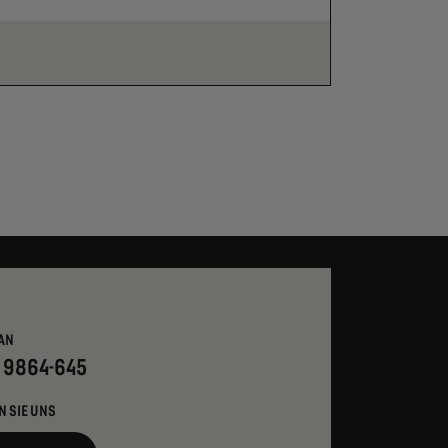
AN
- 9864-645
N SIE UNS