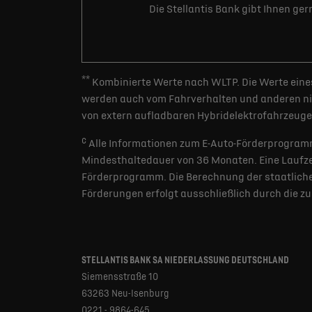
Die Stellantis Bank gibt Ihnen ge
**
Kombinierte Werte nach WLTP. Die Werte eines
werden auch vom Fahrverhalten und anderen nic
von extern aufladbaren Hybridelektrofahrzeugen
c
Alle Informationen zum E-Auto-Förderprogramm
Mindesthaltedauer von 36 Monaten. Eine Laufzei
Förderprogramm. Die Berechnung der staatlichen
Förderungen erfolgt ausschließlich durch die z
STELLANTIS BANK SA NIEDERLASSUNG DEUTSCHLAND
Siemensstraße 10
63263 Neu-Isenburg
0221 - 9864-645