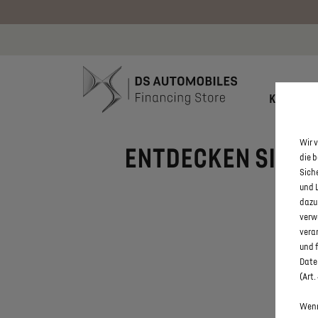
Bis zu 6.000
KONFIGU
Wir v
ENTDECKEN SIE A
die 
Sich
und 
dazu
verw
vera
und 
Daten
(Art.
Wenn