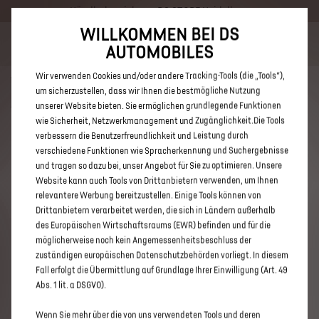
Händlerbereich von DS STORE Heidelberg
WILLKOMMEN BEI DS
Bis zu 6.000 € staatliche Förderprämie für E-Autos und Plug-In-
AUTOMOBILES
Hybride. Mehr erfahren >>
Wir verwenden Cookies und/oder andere Tracking-Tools (die „Tools“),
um sicherzustellen, dass wir Ihnen die bestmögliche Nutzung
unserer Website bieten. Sie ermöglichen grundlegende Funktionen
wie Sicherheit, Netzwerkmanagement und Zugänglichkeit.Die Tools
verbessern die Benutzerfreundlichkeit und Leistung durch
ENTDECKEN SIE ALLE DS 3 UND
verschiedene Funktionen wie Spracherkennung und Suchergebnisse
DS 3 CROSSBACK NEUWAGEN
und tragen so dazu bei, unser Angebot für Sie zu optimieren. Unsere
Website kann auch Tools von Drittanbietern verwenden, um Ihnen
MIT DIESEL ANTRIEB VON DS
relevantere Werbung bereitzustellen. Einige Tools können von
STORE HEIDELBERG
Drittanbietern verarbeitet werden, die sich in Ländern außerhalb
des Europäischen Wirtschaftsraums (EWR) befinden und für die
möglicherweise noch kein Angemessenheitsbeschluss der
zuständigen europäischen Datenschutzbehörden vorliegt. In diesem
Fall erfolgt die Übermittlung auf Grundlage Ihrer Einwilligung (Art. 49
Abs. 1 lit. a DSGVO).
Wenn Sie mehr über die von uns verwendeten Tools und deren