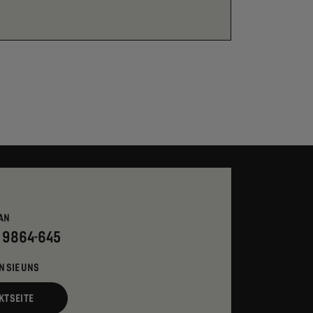
AN
- 9864-645
N SIE UNS
KTSEITE