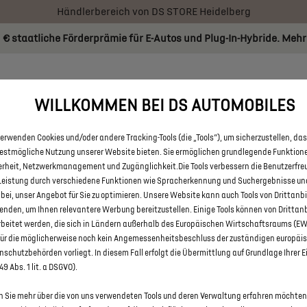
Händlerbereich von DS STORE Heidelberg
 € staatliche Förderprämie für E-Autos und Plug-In-Hybride. Mehr
RATOR
BESTAND
AKTIONEN
ÜBER UNS
FAQ
WILLKOMMEN BEI DS AUTOMOBILES
erwenden Cookies und/oder andere Tracking-Tools (die „Tools“), um sicherzustellen, das
ALLE DS 7 UND DS 7 CROSSBA
bestmögliche Nutzung unserer Website bieten. Sie ermöglichen grundlegende Funktion
erheit, Netzwerkmanagement und Zugänglichkeit.Die Tools verbessern die Benutzerfre
HEIDELBERG
Leistung durch verschiedene Funktionen wie Spracherkennung und Suchergebnisse un
 bei, unser Angebot für Sie zu optimieren. Unsere Website kann auch Tools von Drittanb
enden, um Ihnen relevantere Werbung bereitzustellen. Einige Tools können von Drittan
rbeitet werden, die sich in Ländern außerhalb des Europäischen Wirtschaftsraums (E
für die möglicherweise noch kein Angemessenheitsbeschluss der zuständigen europäi
schutzbehörden vorliegt. In diesem Fall erfolgt die Übermittlung auf Grundlage Ihrer E
 49 Abs. 1 lit. a DSGVO).
 Sie mehr über die von uns verwendeten Tools und deren Verwaltung erfahren möchten