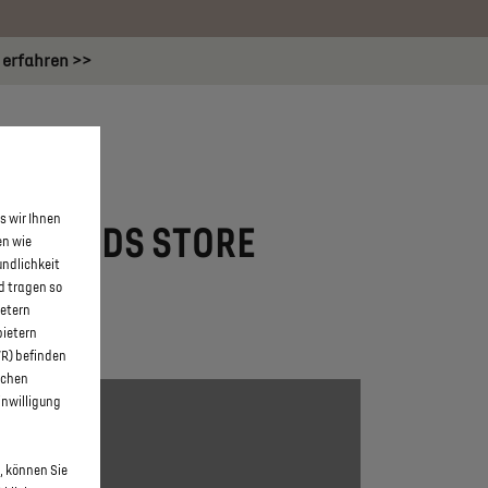
 erfahren >>
KONTAKT
s wir Ihnen
CK VON DS STORE
en wie
undlichkeit
d tragen so
ietern
bietern
WR) befinden
schen
inwilligung
, können Sie