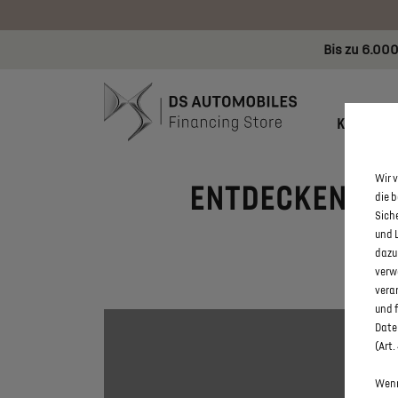
Bis zu 6.000
KONFIGU
Wir v
ENTDECKEN SIE 
die 
Sich
und 
dazu
verw
vera
und 
Daten
(Art.
Wenn