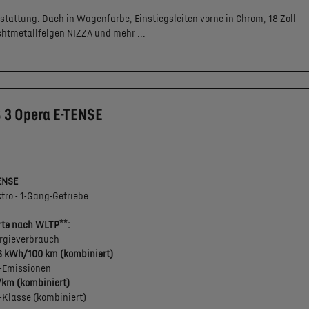
stattung:
Dach in Wagenfarbe,
Einstiegsleiten vorne in Chrom,
18-Zoll-
chtmetallfelgen NIZZA
und mehr ...
 3 Opera E-TENSE
ENSE
ktro - 1-Gang-Getriebe
**
te nach WLTP
:
rgieverbrauch
6 kWh/100 km (kombiniert)
-Emissionen
/km (kombiniert)
-Klasse (kombiniert)