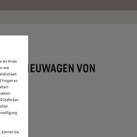
 erfahren >>
s wir Ihnen
-TENSE NEUWAGEN VON
en wie
undlichkeit
T
d tragen so
ietern
bietern
WR) befinden
schen
inwilligung
, können Sie