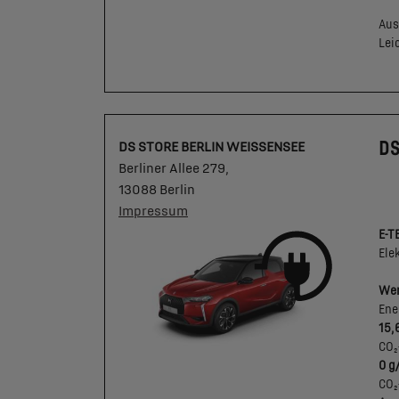
Aus
Lei
DS
DS STORE BERLIN WEISSENSEE
Berliner Allee 279,
13088 Berlin
Impressum
E-T
Ele
Wer
Ene
15,
CO₂
0 g
CO₂