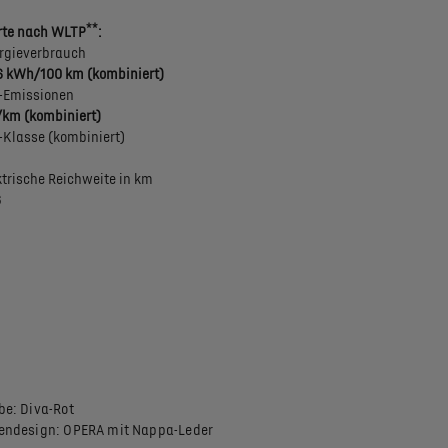
**
te nach WLTP
:
rgieverbrauch
6 kWh/100 km (kombiniert)
-Emissionen
/km (kombiniert)
-Klasse (kombiniert)
ktrische Reichweite in km
6
be: Diva-Rot
endesign: OPERA mit Nappa-Leder