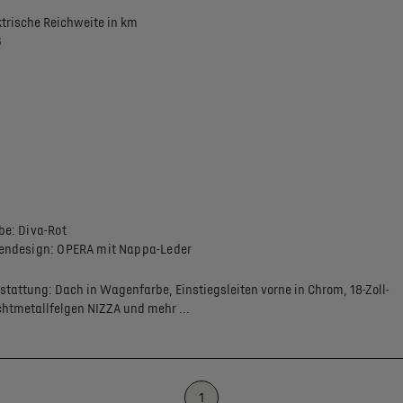
ktrische Reichweite in km
6
be: Diva-Rot
endesign: OPERA mit Nappa-Leder
stattung:
Dach in Wagenfarbe,
Einstiegsleiten vorne in Chrom,
18-Zoll-
chtmetallfelgen NIZZA
und mehr ...
1