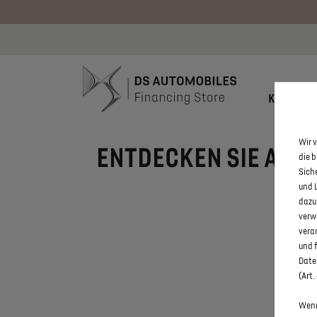
Bis zu 6.000
KONFIGU
Wir v
ENTDECKEN SIE ALLE
die 
Sich
und 
dazu
verw
vera
und 
Daten
(Art.
Wenn