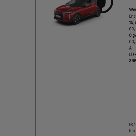
Wer
Ene
15,
CO₂
0 g
CO₂
A
Ele
39
Far
Inn