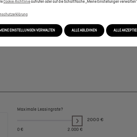
re
Cookie‑Richtlinie
aufrufen oder auf die Schaltfläche „Meine Einstellungen verwalten“
nschutzerklärung
MEINE EINSTELLUNGEN VERWALTEN
ALLE ABLEHNEN
ALLE AKZEPTI
Maximale Leasingrate?
2000
€
0 €
2.000 €