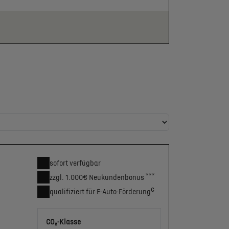
sofort verfügbar
***
zzgl. 1.000€
Neukunden­bonus
c
qualifiziert für E-Auto-Förderung
CO₂-Klasse