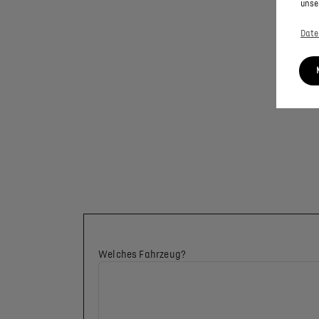
unse
Date
Welches Fahrzeug?