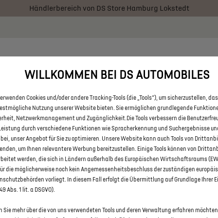
Händlerbereich von DS Store Hamburg Lokstedt
 € staatliche Förderprämie für E-Autos und Plug-In-Hybride. Mehr
RATOR
BESTAND
ÜBER UNS
FAQ
KONTAKT
WILLKOMMEN BEI DS AUTOMOBILES
erwenden Cookies und/oder andere Tracking-Tools (die „Tools“), um sicherzustellen, das
 DS 3 UND DS 3 CROSSBACK E
bestmögliche Nutzung unserer Website bieten. Sie ermöglichen grundlegende Funktion
erheit, Netzwerkmanagement und Zugänglichkeit.Die Tools verbessern die Benutzerfre
DS STORE HAMBURG LOKSTED
Leistung durch verschiedene Funktionen wie Spracherkennung und Suchergebnisse un
 bei, unser Angebot für Sie zu optimieren. Unsere Website kann auch Tools von Drittanb
enden, um Ihnen relevantere Werbung bereitzustellen. Einige Tools können von Drittan
rbeitet werden, die sich in Ländern außerhalb des Europäischen Wirtschaftsraums (E
für die möglicherweise noch kein Angemessenheitsbeschluss der zuständigen europäi
schutzbehörden vorliegt. In diesem Fall erfolgt die Übermittlung auf Grundlage Ihrer E
 49 Abs. 1 lit. a DSGVO).
 Sie mehr über die von uns verwendeten Tools und deren Verwaltung erfahren möchten