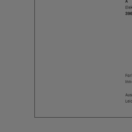
A
Ele
39
Far
Inn
Aus
Lei