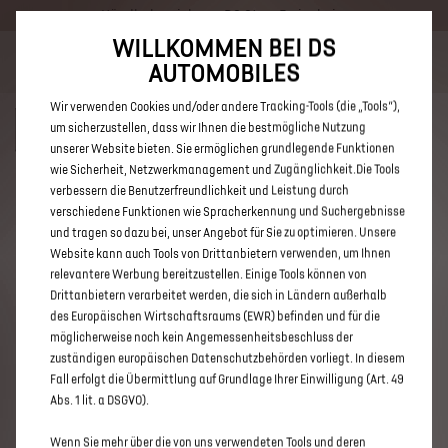
Händlerbereich von DS Store Freinsheim
WILLKOMMEN BEI DS
Bis zu 6.000 € staatliche Förderprämie für E-Autos und Plug-In-
AUTOMOBILES
Hybride. Mehr erfahren >>
Wir verwenden Cookies und/oder andere Tracking-Tools (die „Tools“),
um sicherzustellen, dass wir Ihnen die bestmögliche Nutzung
unserer Website bieten. Sie ermöglichen grundlegende Funktionen
wie Sicherheit, Netzwerkmanagement und Zugänglichkeit.Die Tools
verbessern die Benutzerfreundlichkeit und Leistung durch
ENTDECKEN SIE ALLE DS 7 UND
verschiedene Funktionen wie Spracherkennung und Suchergebnisse
DS 7 CROSSBACK NEUWAGEN
und tragen so dazu bei, unser Angebot für Sie zu optimieren. Unsere
Website kann auch Tools von Drittanbietern verwenden, um Ihnen
VON DS STORE FREINSHEIM
relevantere Werbung bereitzustellen. Einige Tools können von
Drittanbietern verarbeitet werden, die sich in Ländern außerhalb
des Europäischen Wirtschaftsraums (EWR) befinden und für die
möglicherweise noch kein Angemessenheitsbeschluss der
zuständigen europäischen Datenschutzbehörden vorliegt. In diesem
Fall erfolgt die Übermittlung auf Grundlage Ihrer Einwilligung (Art. 49
Abs. 1 lit. a DSGVO).
Wenn Sie mehr über die von uns verwendeten Tools und deren