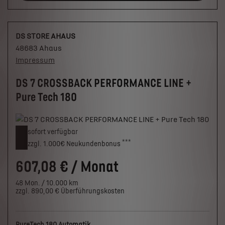
DS STORE AHAUS
48683 Ahaus
Impressum
DS 7 CROSSBACK PERFORMANCE LINE +
Pure Tech 180
sofort verfügbar
***
zzgl. 1.000€
Neukunden­bonus
607,08 € / Monat
48 Mon. / 10.000 km
zzgl. 890,00 € Überführungskosten
PureTech 180 Automatik