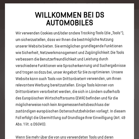
Händlerbereich von Autohaus Bleker GmbH
WILLKOMMEN BEI DS
Bis zu 6.000 € staatliche Förderprämie für E-Autos und Plug-In-
AUTOMOBILES
Hybride. Mehr erfahren >>
Wir verwenden Cookies und/oder andere Tracking-Tools (die „Tools“),
um sicherzustellen, dass wir Ihnen die bestmögliche Nutzung
unserer Website bieten. Sie ermöglichen grundlegende Funktionen
wie Sicherheit, Netzwerkmanagement und Zugänglichkeit.Die Tools
verbessern die Benutzerfreundlichkeit und Leistung durch
ENTDECKEN SIE ALLE DS 7 UND
verschiedene Funktionen wie Spracherkennung und Suchergebnisse
DS 7 CROSSBACK VON
und tragen so dazu bei, unser Angebot für Sie zu optimieren. Unsere
Website kann auch Tools von Drittanbietern verwenden, um Ihnen
AUTOHAUS BLEKER GMBH
relevantere Werbung bereitzustellen. Einige Tools können von
Drittanbietern verarbeitet werden, die sich in Ländern außerhalb
des Europäischen Wirtschaftsraums (EWR) befinden und für die
möglicherweise noch kein Angemessenheitsbeschluss der
zuständigen europäischen Datenschutzbehörden vorliegt. In diesem
Fall erfolgt die Übermittlung auf Grundlage Ihrer Einwilligung (Art. 49
Abs. 1 lit. a DSGVO).
Wenn Sie mehr über die von uns verwendeten Tools und deren