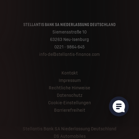
STELLANTIS BANK SA NIEDERLASSUNG DEUTSCHLAND
Siemensstraße 10
63263 Neu-Isenburg
0221 - 9864-645
info-de@stellantis-finance.com
Kontakt
Impressum
Rechtliche Hinweise
Datenschutz
Cookie-Einstellungen
Barrierefreiheit
Stellantis Bank SA Niederlassung Deutschland
DS Automobiles