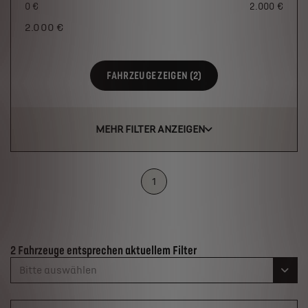
0 €
2.000 €
2.000
€
FAHRZEUGE ZEIGEN (2)
MEHR FILTER ANZEIGEN
1
Suchergebnisse
2 Fahrzeuge entsprechen aktuellem Filter
Bitte auswählen