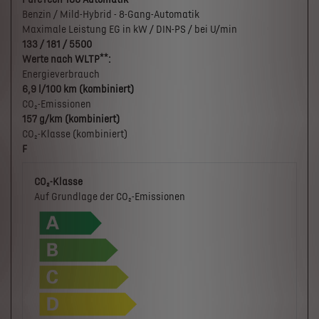
Benzin / Mild-Hybrid - 8-Gang-Automatik
Maximale Leistung EG in kW / DIN-PS / bei U/min
133 / 181 / 5500
**
Werte nach WLTP
:
Energieverbrauch
6,9 l/100 km (kombiniert)
CO₂-Emissionen
157 g/km (kombiniert)
CO₂-Klasse (kombiniert)
F
CO₂-Klasse
Auf Grundlage der CO₂-Emissionen