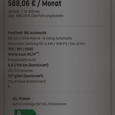
588,06 € / Monat
48 Mon. / 10.000 km
zzgl. 890,00 € Überführungskosten
PureTech 180 Automatik
Benzin / Mild-Hybrid - 8-Gang-Automatik
Maximale Leistung EG in kW / DIN-PS / bei U/min
133 / 181 / 5500
**
Werte nach WLTP
:
Energieverbrauch
6,9 l/100 km (kombiniert)
CO₂-Emissionen
157 g/km (kombiniert)
CO₂-Klasse (kombiniert)
F
CO₂-Klasse
Auf Grundlage der CO₂-Emissionen