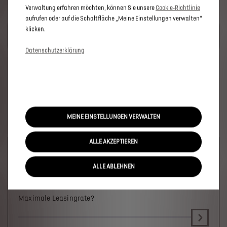
Verwaltung erfahren möchten, können Sie unsere
Cookie‑Richtlinie
aufrufen oder auf die Schaltfläche „Meine Einstellungen verwalten“
UM DIESE GOOGLE MAPS-KARTE ANZUZEIGEN, AKZEPTIEREN
klicken.
SIE BITTE DIE FÜR MARKETING/WERBUNG RELEVANTEN-
COOKIES.
Datenschutzerklärung
MEINE EINSTELLUNGEN VERWALTEN
ALLE AKZEPTIEREN
Welches Fahrzeug?
×
ALLE ABLEHNEN
Maximale Leasingrate?