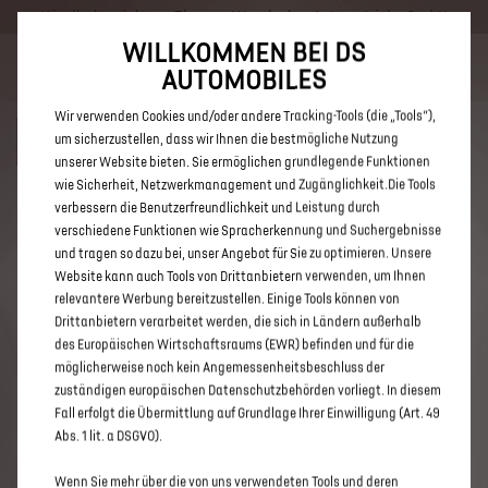
Händlerbereich von Thomas Wandscher Autovertriebs GmbH
WILLKOMMEN BEI DS
Bis zu 6.000 € staatliche Förderprämie für E-Autos und Plug-In-
AUTOMOBILES
Hybride. Mehr erfahren >>
Wir verwenden Cookies und/oder andere Tracking-Tools (die „Tools“),
um sicherzustellen, dass wir Ihnen die bestmögliche Nutzung
unserer Website bieten. Sie ermöglichen grundlegende Funktionen
wie Sicherheit, Netzwerkmanagement und Zugänglichkeit.Die Tools
verbessern die Benutzerfreundlichkeit und Leistung durch
ENTDECKEN SIE ALLE DS 3 UND
verschiedene Funktionen wie Spracherkennung und Suchergebnisse
DS 3 CROSSBACK MIT BENZIN /
und tragen so dazu bei, unser Angebot für Sie zu optimieren. Unsere
Website kann auch Tools von Drittanbietern verwenden, um Ihnen
MILD-HYBRID ANTRIEB VON
relevantere Werbung bereitzustellen. Einige Tools können von
THOMAS WANDSCHER
Drittanbietern verarbeitet werden, die sich in Ländern außerhalb
des Europäischen Wirtschaftsraums (EWR) befinden und für die
AUTOVERTRIEBS GMBH
möglicherweise noch kein Angemessenheitsbeschluss der
zuständigen europäischen Datenschutzbehörden vorliegt. In diesem
Fall erfolgt die Übermittlung auf Grundlage Ihrer Einwilligung (Art. 49
Abs. 1 lit. a DSGVO).
Wenn Sie mehr über die von uns verwendeten Tools und deren