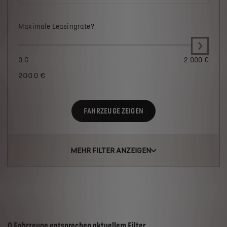
Maximale Leasingrate?
0 €
2.000 €
2000
€
FAHRZEUGE ZEIGEN
MEHR FILTER ANZEIGEN
Suchergebnisse
0 Fahrzeuge entsprechen aktuellem Filter