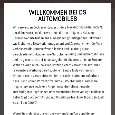
Händlerbereich von DS Store Ahaus
WILLKOMMEN BEI DS
Bis zu 6.000 € staatliche Förderprämie für E-Autos und Plug-In-
AUTOMOBILES
Hybride. Mehr erfahren >>
Wir verwenden Cookies und/oder andere Tracking-Tools (die „Tools“),
um sicherzustellen, dass wir Ihnen die bestmögliche Nutzung
unserer Website bieten. Sie ermöglichen grundlegende Funktionen
wie Sicherheit, Netzwerkmanagement und Zugänglichkeit.Die Tools
verbessern die Benutzerfreundlichkeit und Leistung durch
ENTDECKEN SIE ALLE DS 7 E-
verschiedene Funktionen wie Spracherkennung und Suchergebnisse
TENSE MIT PLUG-IN-HYBRID
und tragen so dazu bei, unser Angebot für Sie zu optimieren. Unsere
Website kann auch Tools von Drittanbietern verwenden, um Ihnen
ANTRIEB VON DS STORE AHAUS
relevantere Werbung bereitzustellen. Einige Tools können von
Drittanbietern verarbeitet werden, die sich in Ländern außerhalb
des Europäischen Wirtschaftsraums (EWR) befinden und für die
möglicherweise noch kein Angemessenheitsbeschluss der
zuständigen europäischen Datenschutzbehörden vorliegt. In diesem
Fall erfolgt die Übermittlung auf Grundlage Ihrer Einwilligung (Art. 49
Abs. 1 lit. a DSGVO).
Wenn Sie mehr über die von uns verwendeten Tools und deren