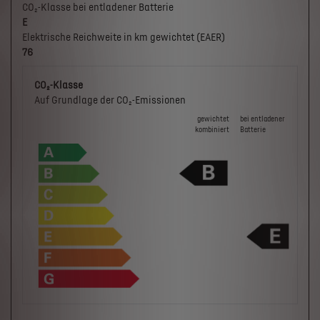
CO₂-Klasse bei entladener Batterie
E
Elektrische Reichweite in km gewichtet (EAER)
76
CO₂-Klasse
Auf Grundlage der CO₂-Emissionen
gewichtet
bei ent­la­de­ner
kombiniert
Batterie