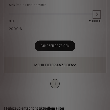
Maximale Leasingrate?
0 €
2.000 €
2000
€
FAHRZEUGE ZEIGEN
MEHR FILTER ANZEIGEN
1
Suchergebnisse
1 Fahrzeug entspricht aktuellem Filter