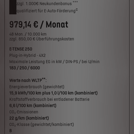
***
zzgl. 1.000€
Neukunden­bonus
c
qualifiziert für E-Auto-Förderung
979,14 € / Monat
48 Mon. / 10.000 km
zzgl. 850,00 € Überführungskosten
E-TENSE 250
Plug-in-Hybrid - 4X2
Maximale Leistung EG in kW / DIN-PS / bei U/min
183 / 250 / 6000
**
Werte nach WLTP
:
Energieverbrauch (gewichtet)
15,9 kWh/100 km plus 1,0 l/100 km (kombiniert)
Kraftstoffverbrauch bei entladener Batterie
6,6 l/100 km (kombiniert)
CO₂-Emissionen
22 g/km (kombiniert)
CO₂-Klasse (gewichtet/kombiniert)
B