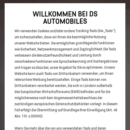
Händlerbereich von DS Store Aachen
WILLKOMMEN BEI DS
Bis zu 6.000 € staatliche Förderprämie für E-Autos und Plug-In-
AUTOMOBILES
Hybride. Mehr erfahren >>
Wir verwenden Cookies und/oder andere Tracking-Tools (die „Tools“),
um sicherzustellen, dass wir Ihnen die bestmögliche Nutzung
unserer Website bieten. Sie ermöglichen grundlegende Funktionen
wie Sicherheit, Netzwerkmanagement und Zugänglichkeit.Die Tools
verbessern die Benutzerfreundlichkeit und Leistung durch
ENTDECKEN SIE ALLE DS 9 E-
verschiedene Funktionen wie Spracherkennung und Suchergebnisse
TENSE NEUWAGEN MIT PLUG-IN-
und tragen so dazu bei, unser Angebot für Sie zu optimieren. Unsere
Website kann auch Tools von Drittanbietern verwenden, um Ihnen
HYBRID ANTRIEB VON DS STORE
relevantere Werbung bereitzustellen. Einige Tools können von
AACHEN
Drittanbietern verarbeitet werden, die sich in Ländern außerhalb
des Europäischen Wirtschaftsraums (EWR) befinden und für die
möglicherweise noch kein Angemessenheitsbeschluss der
zuständigen europäischen Datenschutzbehörden vorliegt. In diesem
Fall erfolgt die Übermittlung auf Grundlage Ihrer Einwilligung (Art. 49
Abs. 1 lit. a DSGVO).
Wenn Sie mehr über die von uns verwendeten Tools und deren