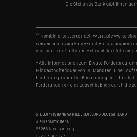
Die Stellantis Bank gibt Ihnen ge
**
Kombinierte Werte nach WLTP. Die Werte eines
werden auch vom Fahrverhalten und anderen nic
von extern aufladbaren Hybridelektrofahrzeugen
c
Alle Informationen zum E-Auto-Förderprogramm
Mindesthaltedauer von 36 Monaten. Eine Laufzei
Förderprogramm. Die Berechnung der staatlichen
Förderungen erfolgt ausschließlich durch die z
STELLANTIS BANK SA NIEDERLASSUNG DEUTSCHLAND
Siemensstraße 10
63263 Neu-Isenburg
0221 - 9864-645