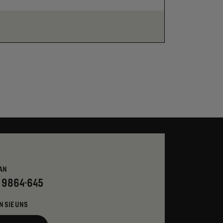
AN
- 9864-645
N SIE UNS