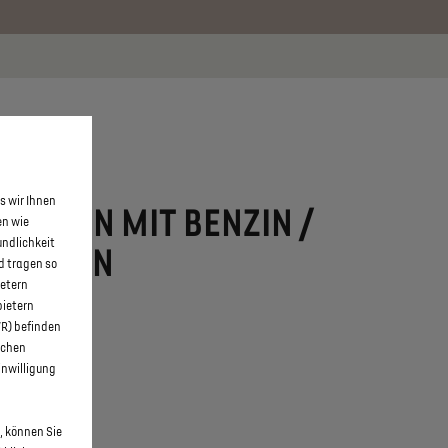
 erfahren >>
KONTAKT
s wir Ihnen
UWAGEN MIT BENZIN /
en wie
undlichkeit
 AACHEN
d tragen so
ietern
bietern
WR) befinden
schen
inwilligung
, können Sie