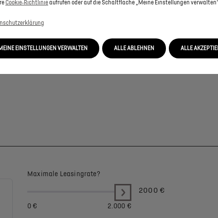
re
Cookie‑Richtlinie
aufrufen oder auf die Schaltfläche „Meine Einstellungen verwalten“
nschutzerklärung
MEINE EINSTELLUNGEN VERWALTEN
ALLE ABLEHNEN
ALLE AKZEPTI
Maximale Leasingrate?
2000
€
0 €
2.000 €