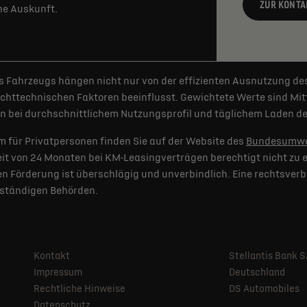
ZUR KONTA
rne Auskunft.
 Fahrzeugs hängen nicht nur von der effizienten Ausnutzung de
httechnischen Faktoren beeinflusst. Gewichtete Werte sind Mitt
 bei durchschnittlichem Nutzungsprofil und täglichem Laden der
 für Privatpersonen finden Sie auf der Website des
Bundesumwe
t von 24 Monaten bei KM-Leasingverträgen berechtigt nicht zu e
 Förderung ist überschlägig und unverbindlich. Eine rechtsverb
uständigen Behörden.
Kontakt
Stellantis Bank 
Impressum
Deutschland
Rechtliche Hinweise
DS Automobiles
Datenschutz