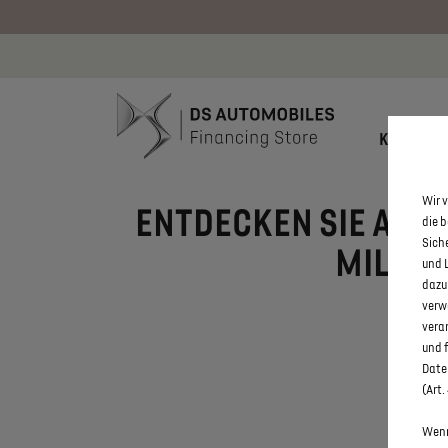
Bis zu 6.000
KONFIGU
Wir v
ENTDECKEN SIE ALLE
die 
Sich
MILD-H
und 
dazu
verw
vera
und 
Daten
(Art.
Wenn