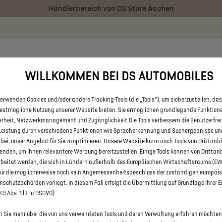
Händlerbereich von DS Store Aachen
 € staatliche Förderprämie für E-Autos und Plug-In-Hybride. Mehr
RATOR
BESTAND
AKTIONEN
ÜBER UNS
FAQ
WILLKOMMEN BEI DS AUTOMOBILES
erwenden Cookies und/oder andere Tracking-Tools (die „Tools“), um sicherzustellen, das
 DS 7 UND DS 7 CROSSBACK NE
bestmögliche Nutzung unserer Website bieten. Sie ermöglichen grundlegende Funktion
erheit, Netzwerkmanagement und Zugänglichkeit.Die Tools verbessern die Benutzerfre
YBRID ANTRIEB VON DS STORE
Leistung durch verschiedene Funktionen wie Spracherkennung und Suchergebnisse un
 bei, unser Angebot für Sie zu optimieren. Unsere Website kann auch Tools von Drittanb
enden, um Ihnen relevantere Werbung bereitzustellen. Einige Tools können von Drittan
rbeitet werden, die sich in Ländern außerhalb des Europäischen Wirtschaftsraums (E
für die möglicherweise noch kein Angemessenheitsbeschluss der zuständigen europäi
schutzbehörden vorliegt. In diesem Fall erfolgt die Übermittlung auf Grundlage Ihrer E
 49 Abs. 1 lit. a DSGVO).
 Sie mehr über die von uns verwendeten Tools und deren Verwaltung erfahren möchten