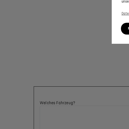
unse
Date
Welches Fahrzeug?