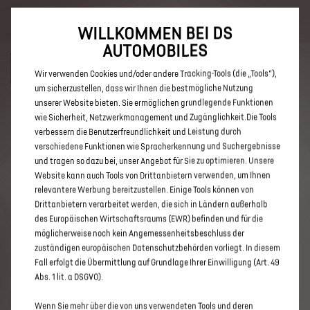
Bis zu 6.000 € staatliche Förderprämie für E-Autos und Plug-In-
Hybride. Mehr erfahren >>
WILLKOMMEN BEI DS
AUTOMOBILES
Wir verwenden Cookies und/oder andere Tracking-Tools (die „Tools“),
um sicherzustellen, dass wir Ihnen die bestmögliche Nutzung
unserer Website bieten. Sie ermöglichen grundlegende Funktionen
ENTDECKEN SIE ALLE ANGEBOTE
wie Sicherheit, Netzwerkmanagement und Zugänglichkeit.Die Tools
verbessern die Benutzerfreundlichkeit und Leistung durch
IN VIERSEN
verschiedene Funktionen wie Spracherkennung und Suchergebnisse
und tragen so dazu bei, unser Angebot für Sie zu optimieren. Unsere
Website kann auch Tools von Drittanbietern verwenden, um Ihnen
relevantere Werbung bereitzustellen. Einige Tools können von
Drittanbietern verarbeitet werden, die sich in Ländern außerhalb
des Europäischen Wirtschaftsraums (EWR) befinden und für die
möglicherweise noch kein Angemessenheitsbeschluss der
zuständigen europäischen Datenschutzbehörden vorliegt. In diesem
Fall erfolgt die Übermittlung auf Grundlage Ihrer Einwilligung (Art. 49
Abs. 1 lit. a DSGVO).
Wenn Sie mehr über die von uns verwendeten Tools und deren