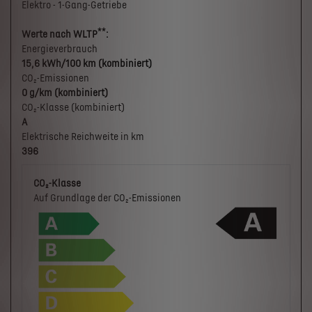
Elektro - 1-Gang-Getriebe
**
Werte nach WLTP
:
Energieverbrauch
15,6 kWh/100 km (kombiniert)
CO₂-Emissionen
0 g/km (kombiniert)
CO₂-Klasse (kombiniert)
A
Elektrische Reichweite in km
396
CO₂-Klasse
Auf Grundlage der CO₂-Emissionen