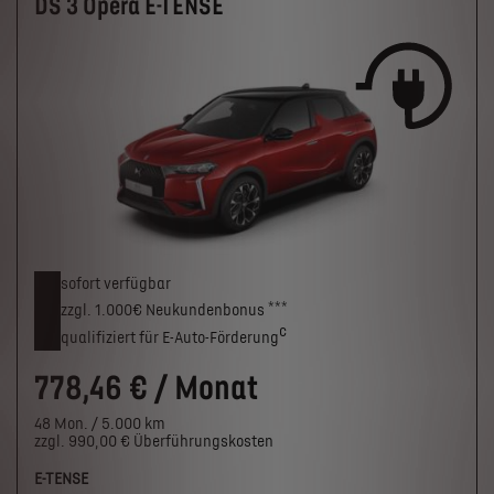
DS 3 Opera E-TENSE
sofort verfügbar
***
zzgl. 1.000€
Neukunden­bonus
c
qualifiziert für E-Auto-Förderung
778,46 € / Monat
48 Mon. / 5.000 km
zzgl. 990,00 € Überführungskosten
E-TENSE