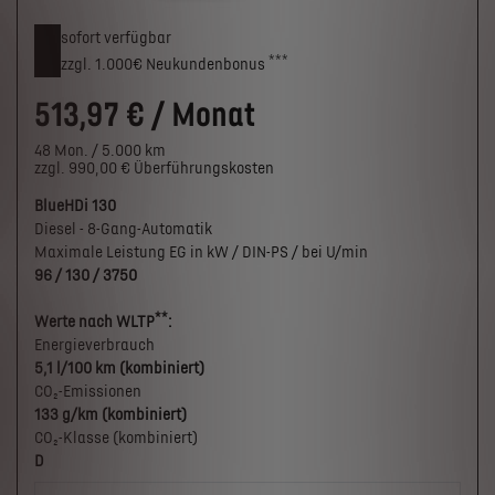
sofort verfügbar
***
zzgl. 1.000€
Neukunden­bonus
513,97 € / Monat
48 Mon. / 5.000 km
zzgl. 990,00 € Überführungskosten
BlueHDi 130
Diesel - 8-Gang-Automatik
Maximale Leistung EG in kW / DIN-PS / bei U/min
96 / 130 / 3750
**
Werte nach WLTP
:
Energieverbrauch
5,1 l/100 km (kombiniert)
CO₂-Emissionen
133 g/km (kombiniert)
CO₂-Klasse (kombiniert)
D