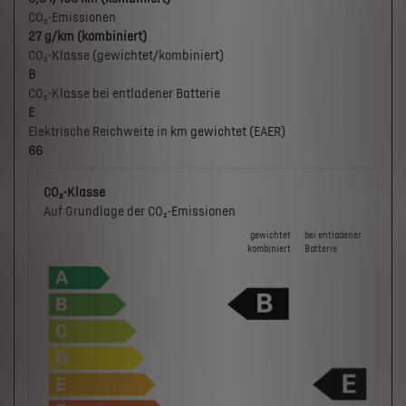
CO₂-Emissionen
27 g/km (kombiniert)
CO₂-Klasse (gewichtet/kombiniert)
B
CO₂-Klasse bei entladener Batterie
E
Elektrische Reichweite in km gewichtet (EAER)
66
CO₂-Klasse
Auf Grundlage der CO₂-Emissionen
gewichtet
bei ent­la­de­ner
kombiniert
Batterie