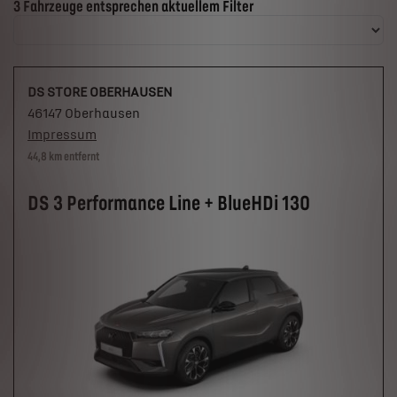
Suchergebnisse
3 Fahrzeuge entsprechen aktuellem Filter
DS STORE OBERHAUSEN
46147 Oberhausen
Impressum
44,8 km entfernt
DS 3 Performance Line + BlueHDi 130