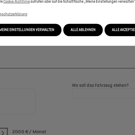
re
Cookie‑Richtlinie
aufrufen oder auf die Schaltfläche „Meine Einstellungen verwalten“
nschutzerklärung
MEINE EINSTELLUNGEN VERWALTEN
ALLE ABLEHNEN
ALLE AKZEPTI
Wo soll das Fahrzeug stehen?
2000
€ / Monat