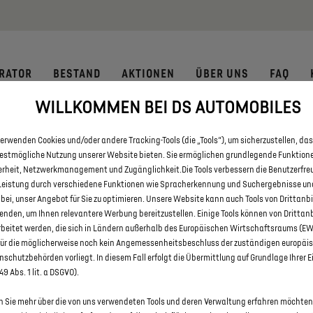
 € staatliche Förderprämie für E-Autos und Plug-In-Hybride. Mehr
RATOR
BESTAND
AKTIONEN
ÜBER UNS
FAQ
WILLKOMMEN BEI DS AUTOMOBILES
E DS 3 UND DS 3 CROSSBACK 
erwenden Cookies und/oder andere Tracking-Tools (die „Tools“), um sicherzustellen, das
bestmögliche Nutzung unserer Website bieten. Sie ermöglichen grundlegende Funktion
erheit, Netzwerkmanagement und Zugänglichkeit.Die Tools verbessern die Benutzerfre
Leistung durch verschiedene Funktionen wie Spracherkennung und Suchergebnisse un
 bei, unser Angebot für Sie zu optimieren. Unsere Website kann auch Tools von Drittanb
enden, um Ihnen relevantere Werbung bereitzustellen. Einige Tools können von Drittan
rbeitet werden, die sich in Ländern außerhalb des Europäischen Wirtschaftsraums (E
für die möglicherweise noch kein Angemessenheitsbeschluss der zuständigen europäi
schutzbehörden vorliegt. In diesem Fall erfolgt die Übermittlung auf Grundlage Ihrer E
 49 Abs. 1 lit. a DSGVO).
 Sie mehr über die von uns verwendeten Tools und deren Verwaltung erfahren möchten