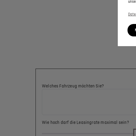
unse
Date
Welches Fahrzeug möchten Sie?
Wie hoch darf die Leasingrate maximal sein?