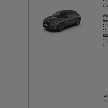
Max
96 
Wer
Ene
5,1
CO₂
133
CO₂
D
Far
Inn