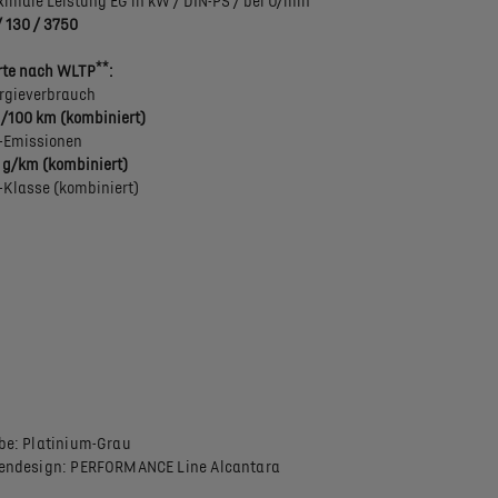
imale Leistung EG in kW / DIN-PS / bei U/min
/ 130 / 3750
**
te nach WLTP
:
rgieverbrauch
 l/100 km (kombiniert)
-Emissionen
 g/km (kombiniert)
-Klasse (kombiniert)
be: Platinium-Grau
endesign: PERFORMANCE Line Alcantara