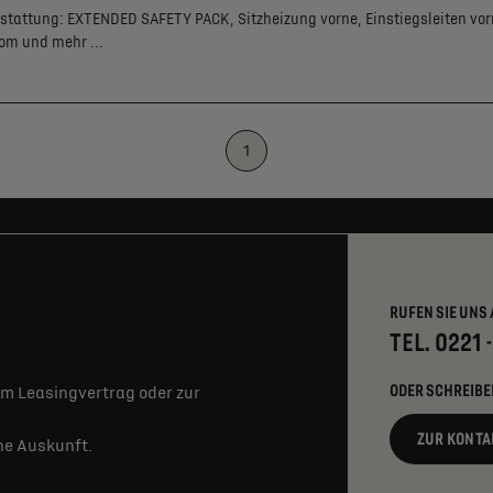
stattung:
EXTENDED SAFETY PACK,
Sitzheizung vorne,
Einstiegsleiten vor
rom
und mehr ...
1
RUFEN SIE UNS 
TEL. 0221 
ODER SCHREIBE
m Leasingvertrag oder zur
ZUR KONTA
rne Auskunft.