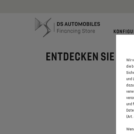
Bis zu 6.000
KONFIGU
ENTDECKEN SIE ALL
Wir v
die 
Sich
und 
dazu
verw
vera
und 
Daten
(Art.
Wenn