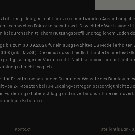
 Fahrzeugs hängen nicht nur von der effizienten Ausnutzung de
httechnischen Faktoren beeinflusst. Gewichtete Werte sind Mitt
 bei durchschnittlichem Nutzungsprofil und täglichem Laden der
gs bis zum 30.09.2026 für ein ausgewähltes DS Modell erhalten 
€ (inkl. MwSt). Dieser ist ausschließlich für die Online Bestel
 gültig, solange der Vorrat reicht. Nicht kombinierbar mit and
ahlung ist nicht möglich.
 für Privatpersonen finden Sie auf der Website des
Bundesumwe
t von 24 Monaten bei KM-Leasingverträgen berechtigt nicht zu e
 Förderung ist überschlägig und unverbindlich. Eine rechtsverb
uständigen Behörden.
Kontakt
Stellantis Bank 