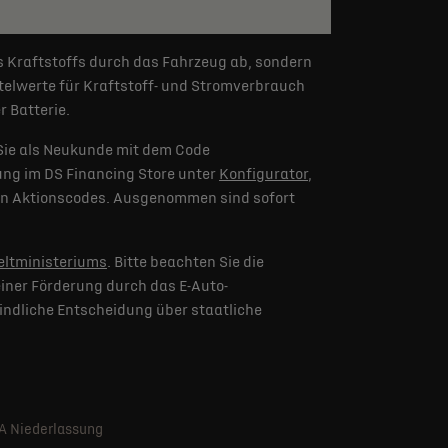
s Kraftstoffs durch das Fahrzeug ab, sondern
elwerte für Kraftstoff- und Stromverbrauch
 Batterie.
Sie als Neukunde mit dem Code
lung im DS Financing Store unter
Konfigurator
,
eren Aktionscodes. Ausgenommen sind sofort
ltministeriums
. Bitte beachten Sie die
iner Förderung durch das E-Auto-
indliche Entscheidung über staatliche
SA Niederlassung