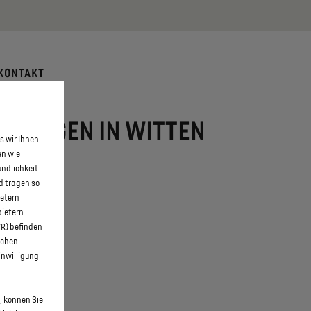
 erfahren >>
KONTAKT
NEUWAGEN IN WITTEN
s wir Ihnen
en wie
undlichkeit
d tragen so
ietern
bietern
WR) befinden
schen
inwilligung
, können Sie