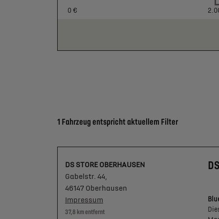
0 €
2.0
Suchergebnisse
1 Fahrzeug entspricht aktuellem Filter
DS
DS STORE OBERHAUSEN
Gabelstr. 44,
46147 Oberhausen
Impressum
Blu
Die
37,8 km entfernt