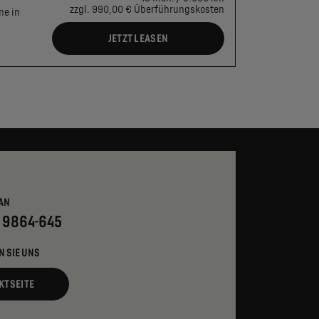
zzgl. 990,00 € Überführungskosten
ne in
JETZT LEASEN
AN
- 9864-645
N SIE UNS
KTSEITE