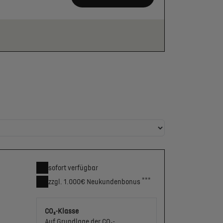
sofort verfügbar
***
zzgl. 1.000€
Neukunden­bonus
CO₂-Klasse
Auf Grundlage der CO₂-