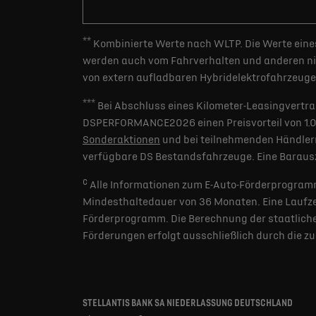
**
Kombinierte Werte nach WLTP. Die Werte eines
werden auch vom Fahrverhalten und anderen nic
von extern aufladbaren Hybridelektrofahrzeugen
***
Bei Abschluss eines Kilometer-Leasingvertra
DSPERFORMANCE2026 einen Preisvorteil von 1.000 
Sonderaktionen
und bei teilnehmenden Händlern
verfügbare DS Bestandsfahrzeuge. Eine Barausz
c
Alle Informationen zum E-Auto-Förderprogramm
Mindesthaltedauer von 36 Monaten. Eine Laufzei
Förderprogramm. Die Berechnung der staatlichen
Förderungen erfolgt ausschließlich durch die z
STELLANTIS BANK SA NIEDERLASSUNG DEUTSCHLAND