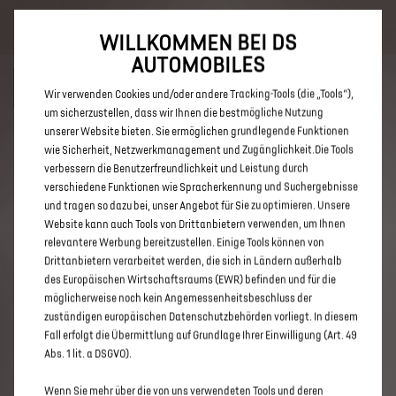
Bis zu 6.000 € staatliche Förderprämie für E-Autos und Plug-In-
Hybride. Mehr erfahren >>
WILLKOMMEN BEI DS
AUTOMOBILES
Wir verwenden Cookies und/oder andere Tracking-Tools (die „Tools“),
um sicherzustellen, dass wir Ihnen die bestmögliche Nutzung
unserer Website bieten. Sie ermöglichen grundlegende Funktionen
ENTDECKEN SIE ALLE DS 3 UND
wie Sicherheit, Netzwerkmanagement und Zugänglichkeit.Die Tools
verbessern die Benutzerfreundlichkeit und Leistung durch
DS 3 CROSSBACK NEUWAGEN IN
verschiedene Funktionen wie Spracherkennung und Suchergebnisse
MAGDEBURG
und tragen so dazu bei, unser Angebot für Sie zu optimieren. Unsere
Website kann auch Tools von Drittanbietern verwenden, um Ihnen
relevantere Werbung bereitzustellen. Einige Tools können von
Drittanbietern verarbeitet werden, die sich in Ländern außerhalb
des Europäischen Wirtschaftsraums (EWR) befinden und für die
möglicherweise noch kein Angemessenheitsbeschluss der
zuständigen europäischen Datenschutzbehörden vorliegt. In diesem
Fall erfolgt die Übermittlung auf Grundlage Ihrer Einwilligung (Art. 49
Abs. 1 lit. a DSGVO).
Wenn Sie mehr über die von uns verwendeten Tools und deren