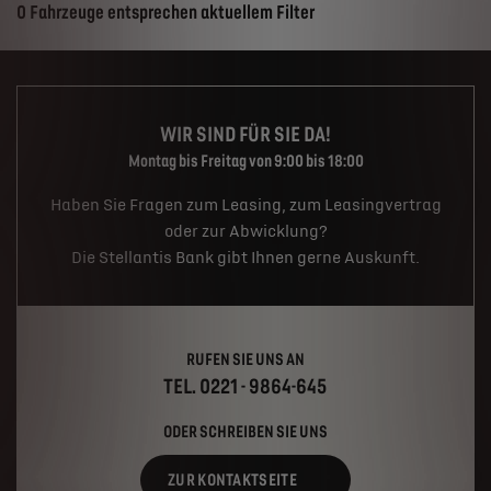
Suchergebnisse
0 Fahrzeuge entsprechen aktuellem Filter
WIR SIND FÜR SIE DA!
Montag bis Freitag von 9:00 bis 18:00
Haben Sie Fragen zum Leasing, zum Leasingvertrag
oder zur Abwicklung?
Die Stellantis Bank gibt Ihnen gerne Auskunft.
RUFEN SIE UNS AN
TEL. 0221 - 9864-645
ODER SCHREIBEN SIE UNS
ZUR KONTAKTSEITE