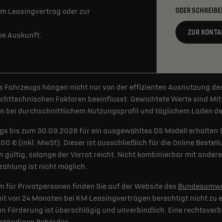
ODER SCHREIBE
m Leasingvertrag oder zur
ZUR KONTA
rne Auskunft.
 Fahrzeugs hängen nicht nur von der effizienten Ausnutzung de
httechnischen Faktoren beeinflusst. Gewichtete Werte sind Mitt
 bei durchschnittlichem Nutzungsprofil und täglichem Laden der
gs bis zum 30.09.2026 für ein ausgewähltes DS Modell erhalten 
€ (inkl. MwSt). Dieser ist ausschließlich für die Online Bestel
 gültig, solange der Vorrat reicht. Nicht kombinierbar mit and
ahlung ist nicht möglich.
 für Privatpersonen finden Sie auf der Website des
Bundesumwe
t von 24 Monaten bei KM-Leasingverträgen berechtigt nicht zu e
 Förderung ist überschlägig und unverbindlich. Eine rechtsverb