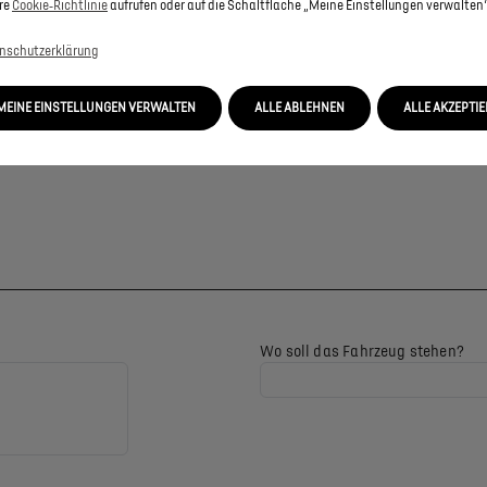
re
Cookie‑Richtlinie
aufrufen oder auf die Schaltfläche „Meine Einstellungen verwalten“
nschutzerklärung
MEINE EINSTELLUNGEN VERWALTEN
ALLE ABLEHNEN
ALLE AKZEPTI
Wo soll das Fahrzeug stehen?