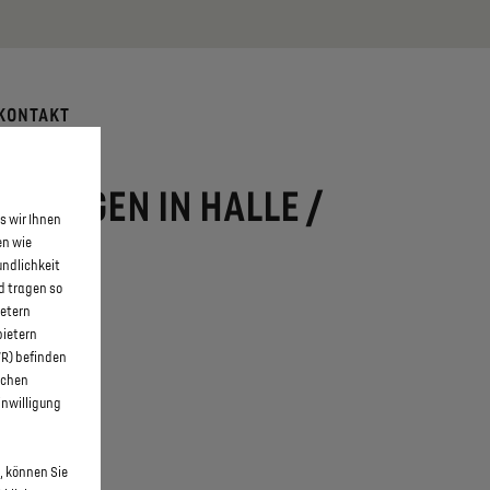
 erfahren >>
KONTAKT
EUWAGEN IN HALLE /
s wir Ihnen
en wie
undlichkeit
d tragen so
ietern
bietern
WR) befinden
schen
inwilligung
, können Sie