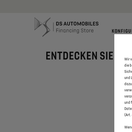
Bis zu 6.000
KONFIGU
ENTDECKEN SIE ALL
Wir v
die 
Sich
und 
dazu
verw
vera
und 
Daten
(Art.
Wenn