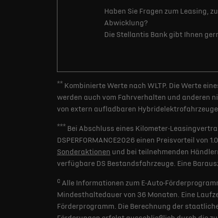
Haben Sie Fragen zum Leasing, zu
Abwicklung?
Die Stellantis Bank gibt Ihnen ge
**
Kombinierte Werte nach WLTP. Die Werte eines
werden auch vom Fahrverhalten und anderen nic
von extern aufladbaren Hybridelektrofahrzeugen
***
Bei Abschluss eines Kilometer-Leasingvertra
DSPERFORMANCE2026 einen Preisvorteil von 1.000 
Sonderaktionen
und bei teilnehmenden Händlern
verfügbare DS Bestandsfahrzeuge. Eine Barausz
c
Alle Informationen zum E-Auto-Förderprogramm
Mindesthaltedauer von 36 Monaten. Eine Laufzei
Förderprogramm. Die Berechnung der staatlichen