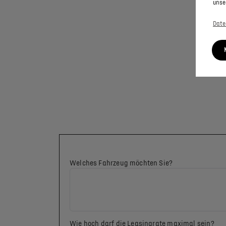
unse
Date
Welches Fahrzeug möchten Sie?
Wie hoch darf die Leasingrate maximal sein?