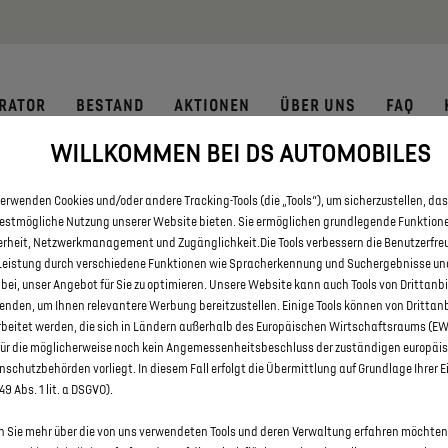
 € staatliche Förderprämie für E-Autos und Plug-In-Hybride. Mehr
RATOR
BESTAND
AKTIONEN
ÜBER UNS
FAQ
WILLKOMMEN BEI DS AUTOMOBILES
E DS 3 UND DS 3 CROSSBACK N
erwenden Cookies und/oder andere Tracking-Tools (die „Tools“), um sicherzustellen, das
SAALE
bestmögliche Nutzung unserer Website bieten. Sie ermöglichen grundlegende Funktion
erheit, Netzwerkmanagement und Zugänglichkeit.Die Tools verbessern die Benutzerfre
Leistung durch verschiedene Funktionen wie Spracherkennung und Suchergebnisse un
 bei, unser Angebot für Sie zu optimieren. Unsere Website kann auch Tools von Drittanb
enden, um Ihnen relevantere Werbung bereitzustellen. Einige Tools können von Drittan
rbeitet werden, die sich in Ländern außerhalb des Europäischen Wirtschaftsraums (E
für die möglicherweise noch kein Angemessenheitsbeschluss der zuständigen europäi
schutzbehörden vorliegt. In diesem Fall erfolgt die Übermittlung auf Grundlage Ihrer E
 49 Abs. 1 lit. a DSGVO).
 Sie mehr über die von uns verwendeten Tools und deren Verwaltung erfahren möchten