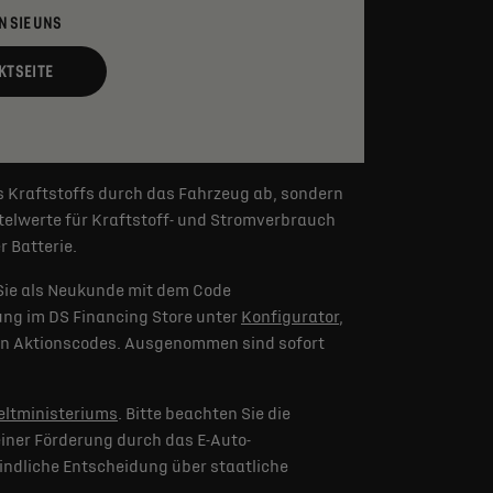
N SIE UNS
KTSEITE
s Kraftstoffs durch das Fahrzeug ab, sondern
elwerte für Kraftstoff- und Stromverbrauch
 Batterie.
Sie als Neukunde mit dem Code
lung im DS Financing Store unter
Konfigurator
,
eren Aktionscodes. Ausgenommen sind sofort
ltministeriums
. Bitte beachten Sie die
iner Förderung durch das E-Auto-
indliche Entscheidung über staatliche