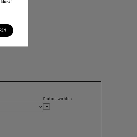
 klicken.
EREN
Radius wählen