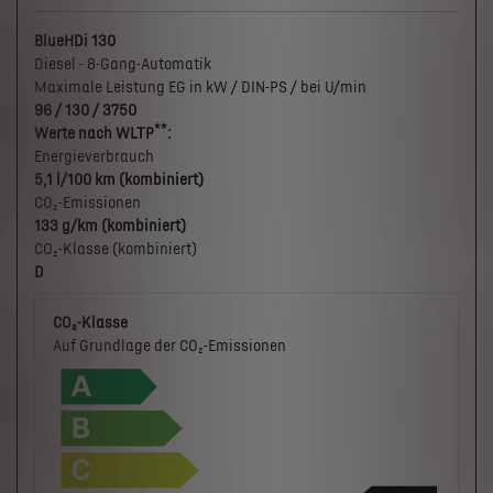
BlueHDi 130
Diesel - 8-Gang-Automatik
Maximale Leistung EG in kW / DIN-PS / bei U/min
96 / 130 / 3750
**
Werte nach WLTP
:
Energieverbrauch
5,1 l/100 km (kombiniert)
CO₂-Emissionen
133 g/km (kombiniert)
CO₂-Klasse (kombiniert)
D
CO₂-Klasse
Auf Grundlage der CO₂-Emissionen