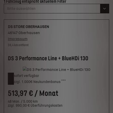
Suchergebnisse
1 Fahrzeug entspricht aktuellem Filter
Bitte auswählen
DS STORE OBERHAUSEN
46147 Oberhausen
Impressum
36,4 km entfernt
DS 3 Performance Line + BlueHDi 130
sofort verfügbar
***
zzgl. 1.000€
Neukunden­bonus
513,97 € / Monat
48 Mon. / 5.000 km
zzgl. 990,00 € Überführungskosten