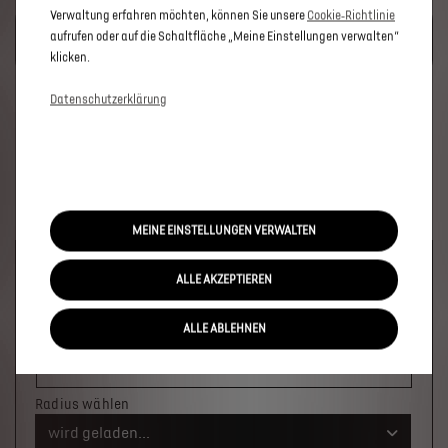
Verwaltung erfahren möchten, können Sie unsere
Cookie‑Richtlinie
UM DIESE GOOGLE MAPS-KARTE ANZUZEIGEN, AKZEPTIEREN
aufrufen oder auf die Schaltfläche „Meine Einstellungen verwalten“
SIE BITTE DIE FÜR MARKETING/WERBUNG RELEVANTEN-
COOKIES.
klicken.
Datenschutzerklärung
MEINE EINSTELLUNGEN VERWALTEN
Welches Fahrzeug möchten Sie?
ALLE AKZEPTIEREN
×
ALLE ABLEHNEN
Wo soll das Fahrzeug stehen?
Ort oder PLZ
Radius wählen
wird geladen...