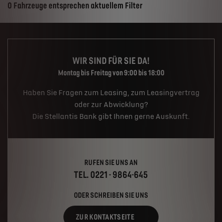
Suchergebnisse
0 Fahrzeuge entsprechen aktuellem Filter
WIR SIND FÜR SIE DA!
Montag bis Freitag von 9:00 bis 18:00
Haben Sie Fragen zum Leasing, zum Leasingvertrag
oder zur Abwicklung?
Die Stellantis Bank gibt Ihnen gerne Auskunft.
RUFEN SIE UNS AN
TEL. 0221 - 9864-645
ODER SCHREIBEN SIE UNS
ZUR KONTAKTSEITE