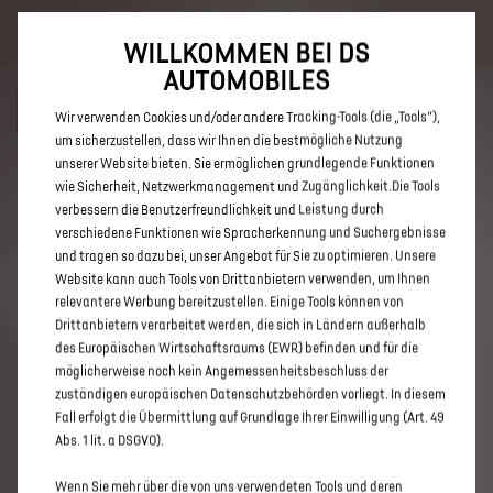
Bis zu 6.000 € staatliche Förderprämie für E-Autos und Plug-In-
Hybride. Mehr erfahren >>
WILLKOMMEN BEI DS
AUTOMOBILES
Wir verwenden Cookies und/oder andere Tracking-Tools (die „Tools“),
um sicherzustellen, dass wir Ihnen die bestmögliche Nutzung
unserer Website bieten. Sie ermöglichen grundlegende Funktionen
ENTDECKEN SIE ALLE DS 3 UND
wie Sicherheit, Netzwerkmanagement und Zugänglichkeit.Die Tools
verbessern die Benutzerfreundlichkeit und Leistung durch
DS 3 CROSSBACK NEUWAGEN IN
verschiedene Funktionen wie Spracherkennung und Suchergebnisse
DESSAU
und tragen so dazu bei, unser Angebot für Sie zu optimieren. Unsere
Website kann auch Tools von Drittanbietern verwenden, um Ihnen
relevantere Werbung bereitzustellen. Einige Tools können von
Drittanbietern verarbeitet werden, die sich in Ländern außerhalb
des Europäischen Wirtschaftsraums (EWR) befinden und für die
möglicherweise noch kein Angemessenheitsbeschluss der
zuständigen europäischen Datenschutzbehörden vorliegt. In diesem
Fall erfolgt die Übermittlung auf Grundlage Ihrer Einwilligung (Art. 49
Abs. 1 lit. a DSGVO).
Wenn Sie mehr über die von uns verwendeten Tools und deren