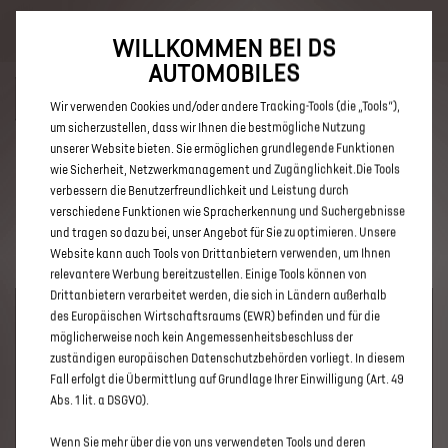
Bis zu 6.000 € staatliche Förderprämie für E-Autos und Plug-In-
Hybride. Mehr erfahren >>
WILLKOMMEN BEI DS
AUTOMOBILES
Wir verwenden Cookies und/oder andere Tracking-Tools (die „Tools“),
um sicherzustellen, dass wir Ihnen die bestmögliche Nutzung
unserer Website bieten. Sie ermöglichen grundlegende Funktionen
ENTDECKEN SIE ALLE DS 3 UND
wie Sicherheit, Netzwerkmanagement und Zugänglichkeit.Die Tools
verbessern die Benutzerfreundlichkeit und Leistung durch
DS 3 CROSSBACK E-TENSE
verschiedene Funktionen wie Spracherkennung und Suchergebnisse
NEUWAGEN IN LÜDENSCHEID
und tragen so dazu bei, unser Angebot für Sie zu optimieren. Unsere
Website kann auch Tools von Drittanbietern verwenden, um Ihnen
relevantere Werbung bereitzustellen. Einige Tools können von
Drittanbietern verarbeitet werden, die sich in Ländern außerhalb
des Europäischen Wirtschaftsraums (EWR) befinden und für die
möglicherweise noch kein Angemessenheitsbeschluss der
zuständigen europäischen Datenschutzbehörden vorliegt. In diesem
Fall erfolgt die Übermittlung auf Grundlage Ihrer Einwilligung (Art. 49
Abs. 1 lit. a DSGVO).
Wenn Sie mehr über die von uns verwendeten Tools und deren