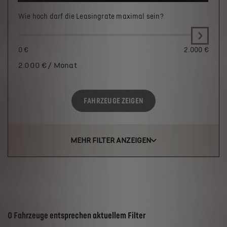
Wie hoch darf die Leasingrate maximal sein?
0 €
2.000 €
2.000
€ / Monat
FAHRZEUGE ZEIGEN
MEHR FILTER ANZEIGEN
Suchergebnisse
0 Fahrzeuge entsprechen aktuellem Filter