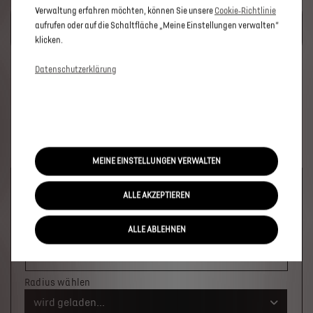
Verwaltung erfahren möchten, können Sie unsere
Cookie‑Richtlinie
UM DIESE GOOGLE MAPS-KARTE ANZUZEIGEN, AKZEPTIEREN
aufrufen oder auf die Schaltfläche „Meine Einstellungen verwalten“
SIE BITTE DIE FÜR MARKETING/WERBUNG RELEVANTEN-
COOKIES.
klicken.
Datenschutzerklärung
MEINE EINSTELLUNGEN VERWALTEN
Welches Fahrzeug möchten Sie?
ALLE AKZEPTIEREN
×
ALLE ABLEHNEN
Wo soll das Fahrzeug stehen?
Ort oder PLZ
Radius wählen
wird geladen...