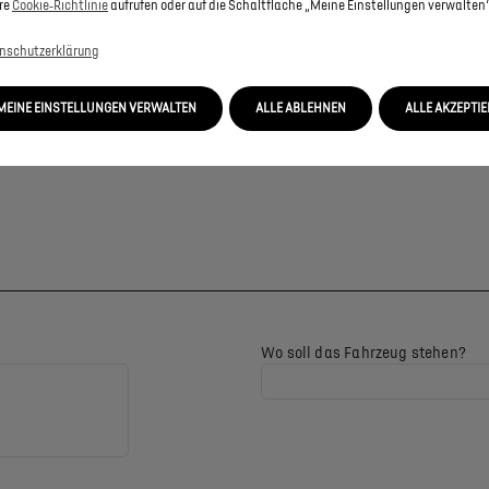
re
Cookie‑Richtlinie
aufrufen oder auf die Schaltfläche „Meine Einstellungen verwalten“
nschutzerklärung
MEINE EINSTELLUNGEN VERWALTEN
ALLE ABLEHNEN
ALLE AKZEPTI
Wo soll das Fahrzeug stehen?