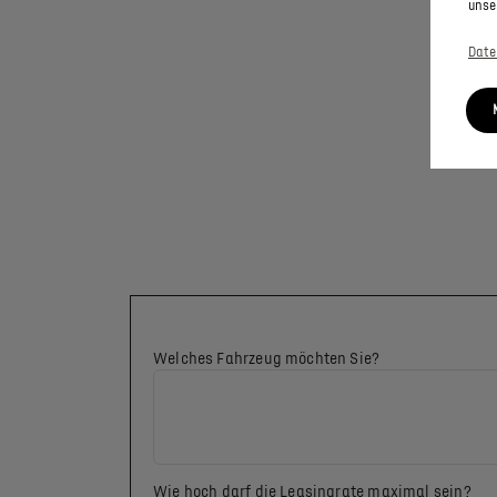
unse
Date
Welches Fahrzeug möchten Sie?
Wie hoch darf die Leasingrate maximal sein?