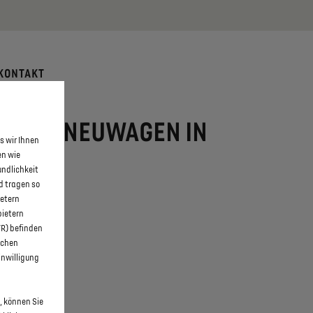
 erfahren >>
KONTAKT
-TENSE NEUWAGEN IN
s wir Ihnen
en wie
undlichkeit
d tragen so
ietern
bietern
WR) befinden
schen
inwilligung
, können Sie