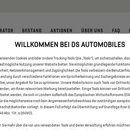
 € staatliche Förderprämie für E-Autos und Plug-In-Hybride. Mehr
RATOR
BESTAND
AKTIONEN
ÜBER UNS
FAQ
WILLKOMMEN BEI DS AUTOMOBILES
E DS 3 UND DS 3 CROSSBACK E
erwenden Cookies und/oder andere Tracking-Tools (die „Tools“), um sicherzustellen, das
KOBLENZ
bestmögliche Nutzung unserer Website bieten. Sie ermöglichen grundlegende Funktion
erheit, Netzwerkmanagement und Zugänglichkeit.Die Tools verbessern die Benutzerfre
Leistung durch verschiedene Funktionen wie Spracherkennung und Suchergebnisse un
 bei, unser Angebot für Sie zu optimieren. Unsere Website kann auch Tools von Drittanb
enden, um Ihnen relevantere Werbung bereitzustellen. Einige Tools können von Drittan
rbeitet werden, die sich in Ländern außerhalb des Europäischen Wirtschaftsraums (E
für die möglicherweise noch kein Angemessenheitsbeschluss der zuständigen europäi
schutzbehörden vorliegt. In diesem Fall erfolgt die Übermittlung auf Grundlage Ihrer E
 49 Abs. 1 lit. a DSGVO).
 Sie mehr über die von uns verwendeten Tools und deren Verwaltung erfahren möchten