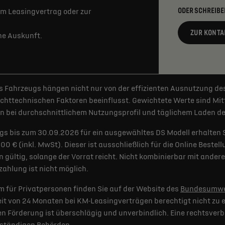
ODER SCHREIBE
m Leasingvertrag oder zur
ZUR KONTA
rne Auskunft.
 Fahrzeugs hängen nicht nur von der effizienten Ausnutzung de
httechnischen Faktoren beeinflusst. Gewichtete Werte sind Mitt
 bei durchschnittlichem Nutzungsprofil und täglichem Laden der
gs bis zum 30.09.2026 für ein ausgewähltes DS Modell erhalten 
€ (inkl. MwSt). Dieser ist ausschließlich für die Online Bestel
 gültig, solange der Vorrat reicht. Nicht kombinierbar mit and
ahlung ist nicht möglich.
 für Privatpersonen finden Sie auf der Website des
Bundesumwe
t von 24 Monaten bei KM-Leasingverträgen berechtigt nicht zu e
 Förderung ist überschlägig und unverbindlich. Eine rechtsverb