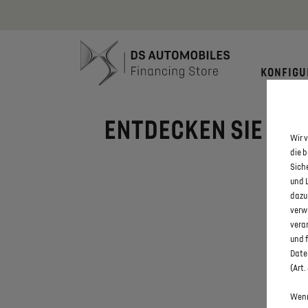
Bis zu 6.000
KONFIGU
ENTDECKEN SIE ALL
Wir v
die 
Sich
und 
dazu
verw
vera
und 
Daten
(Art.
Wenn