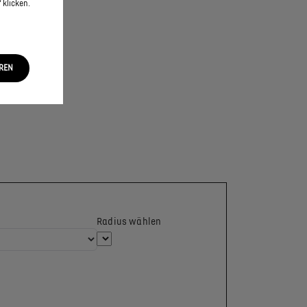
 klicken.
EREN
Radius wählen