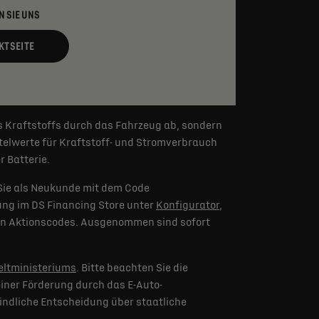
N SIE UNS
KTSEITE
s Kraftstoffs durch das Fahrzeug ab, sondern
elwerte für Kraftstoff- und Stromverbrauch
 Batterie.
Sie als Neukunde mit dem Code
lung im DS Financing Store unter
Konfigurator
,
eren Aktionscodes. Ausgenommen sind sofort
ltministeriums
. Bitte beachten Sie die
iner Förderung durch das E-Auto-
indliche Entscheidung über staatliche