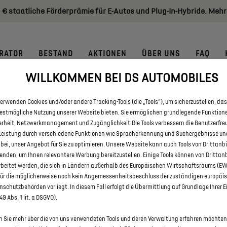
 € staatliche Förderprämie für E-Autos und Plug-In-Hybride. Mehr
RATOR
BESTAND
AKTIONEN
ÜBER UNS
FAQ
WILLKOMMEN BEI DS AUTOMOBILES
E DS 3 UND DS 3 CROSSBACK E
erwenden Cookies und/oder andere Tracking-Tools (die „Tools“), um sicherzustellen, das
HEIDENHEIM AN DER BRENZ
bestmögliche Nutzung unserer Website bieten. Sie ermöglichen grundlegende Funktion
erheit, Netzwerkmanagement und Zugänglichkeit.Die Tools verbessern die Benutzerfre
Leistung durch verschiedene Funktionen wie Spracherkennung und Suchergebnisse un
 bei, unser Angebot für Sie zu optimieren. Unsere Website kann auch Tools von Drittanb
enden, um Ihnen relevantere Werbung bereitzustellen. Einige Tools können von Drittan
rbeitet werden, die sich in Ländern außerhalb des Europäischen Wirtschaftsraums (E
für die möglicherweise noch kein Angemessenheitsbeschluss der zuständigen europäi
schutzbehörden vorliegt. In diesem Fall erfolgt die Übermittlung auf Grundlage Ihrer E
 49 Abs. 1 lit. a DSGVO).
 Sie mehr über die von uns verwendeten Tools und deren Verwaltung erfahren möchten