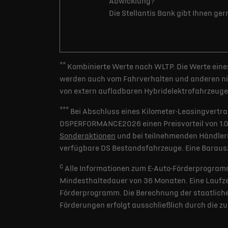
Abwicklung?
Die Stellantis Bank gibt Ihnen ge
**
Kombinierte Werte nach WLTP. Die Werte eines
werden auch vom Fahrverhalten und anderen nic
von extern aufladbaren Hybridelektrofahrzeugen
***
Bei Abschluss eines Kilometer-Leasingvertra
DSPERFORMANCE2026 einen Preisvorteil von 1.000 
Sonderaktionen
und bei teilnehmenden Händlern
verfügbare DS Bestandsfahrzeuge. Eine Barausz
c
Alle Informationen zum E-Auto-Förderprogramm
Mindesthaltedauer von 36 Monaten. Eine Laufzei
Förderprogramm. Die Berechnung der staatlichen
Förderungen erfolgt ausschließlich durch die z