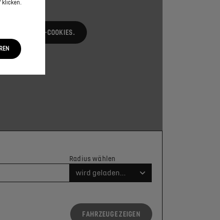
 klicken.
NG RELEVANTEN-COOKIES.
EREN
Radius wählen
wird geladen...
FAHRZEUGE ZEIGEN