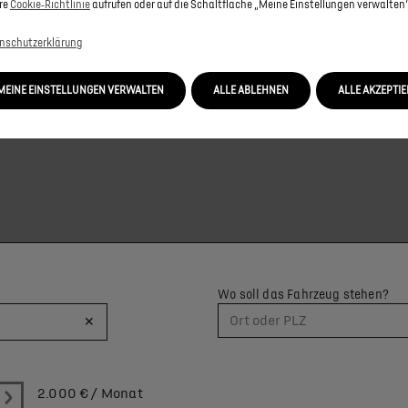
re
Cookie‑Richtlinie
aufrufen oder auf die Schaltfläche „Meine Einstellungen verwalten“
nschutzerklärung
KARTE ANZUZEIGEN, AKZEPTIEREN SIE BITTE DIE FÜR MARKETING/WERBU
MEINE EINSTELLUNGEN VERWALTEN
ALLE ABLEHNEN
ALLE AKZEPTI
Wo soll das Fahrzeug stehen?
×
Ort oder PLZ
2.000
€ / Monat