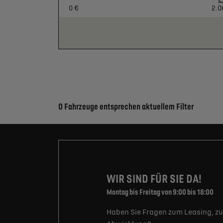
0 €
2.0
Suchergebnisse
0 Fahrzeuge entsprechen aktuellem Filter
WIR SIND FÜR SIE DA!
Montag bis Freitag von 9:00 bis 18:00
Haben Sie Fragen zum Leasing, zu