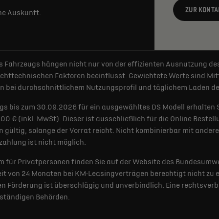
ZUR KONTA
rne Auskunft.
 Fahrzeugs hängen nicht nur von der effizienten Ausnutzung de
httechnischen Faktoren beeinflusst. Gewichtete Werte sind Mitt
 bei durchschnittlichem Nutzungsprofil und täglichem Laden der
gs bis zum 30.09.2026 für ein ausgewähltes DS Modell erhalten 
€ (inkl. MwSt). Dieser ist ausschließlich für die Online Bestel
 gültig, solange der Vorrat reicht. Nicht kombinierbar mit and
ahlung ist nicht möglich.
 für Privatpersonen finden Sie auf der Website des
Bundesumwe
t von 24 Monaten bei KM-Leasingverträgen berechtigt nicht zu e
 Förderung ist überschlägig und unverbindlich. Eine rechtsverb
uständigen Behörden.