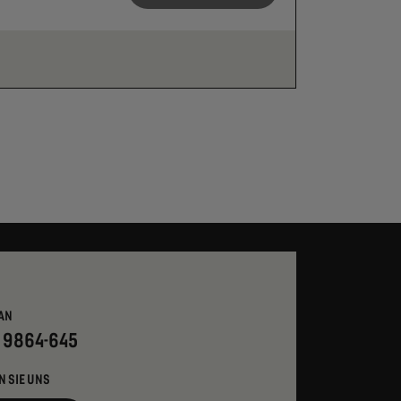
AN
- 9864-645
N SIE UNS