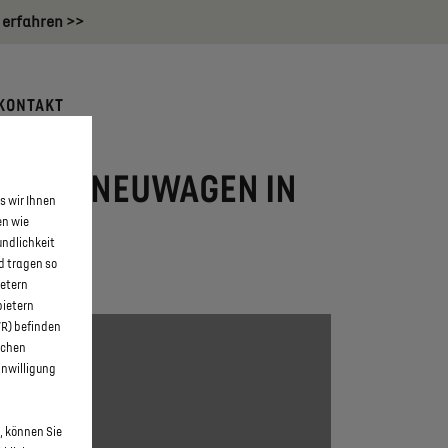
 erfahren >>
KONTAKT
-TENSE NEUWAGEN IN
s wir Ihnen
en wie
undlichkeit
d tragen so
ietern
bietern
WR) befinden
schen
inwilligung
, können Sie