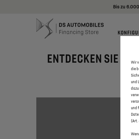
Bis zu 6.000
KONFIGU
ENTDECKEN SIE ALL
Wir v
die 
Sich
und 
dazu
verw
vera
und 
Daten
(Art.
Wenn