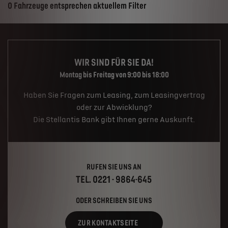
Suchergebnisse
0 Fahrzeuge entsprechen aktuellem Filter
WIR SIND FÜR SIE DA!
Montag bis Freitag von 9:00 bis 18:00
Haben Sie Fragen zum Leasing, zum Leasingvertrag
oder zur Abwicklung?
Die Stellantis Bank gibt Ihnen gerne Auskunft.
RUFEN SIE UNS AN
TEL. 0221 - 9864-645
ODER SCHREIBEN SIE UNS
ZUR KONTAKTSEITE