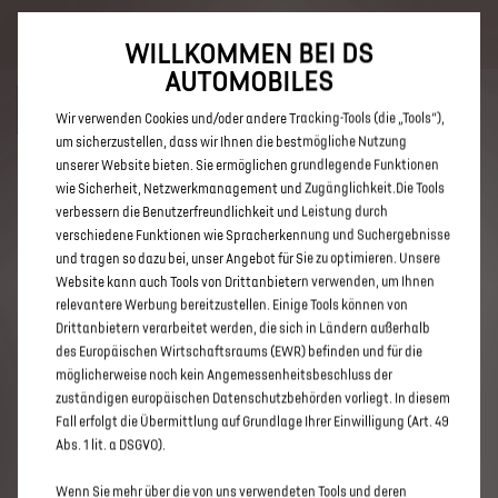
Bis zu 6.000 € staatliche Förderprämie für E-Autos und Plug-In-
Hybride. Mehr erfahren >>
WILLKOMMEN BEI DS
AUTOMOBILES
Wir verwenden Cookies und/oder andere Tracking-Tools (die „Tools“),
um sicherzustellen, dass wir Ihnen die bestmögliche Nutzung
unserer Website bieten. Sie ermöglichen grundlegende Funktionen
ENTDECKEN SIE ALLE DS 3 UND
wie Sicherheit, Netzwerkmanagement und Zugänglichkeit.Die Tools
verbessern die Benutzerfreundlichkeit und Leistung durch
DS 3 CROSSBACK E-TENSE
verschiedene Funktionen wie Spracherkennung und Suchergebnisse
NEUWAGEN IN AUGSBURG
und tragen so dazu bei, unser Angebot für Sie zu optimieren. Unsere
Website kann auch Tools von Drittanbietern verwenden, um Ihnen
relevantere Werbung bereitzustellen. Einige Tools können von
Drittanbietern verarbeitet werden, die sich in Ländern außerhalb
des Europäischen Wirtschaftsraums (EWR) befinden und für die
möglicherweise noch kein Angemessenheitsbeschluss der
zuständigen europäischen Datenschutzbehörden vorliegt. In diesem
Fall erfolgt die Übermittlung auf Grundlage Ihrer Einwilligung (Art. 49
Abs. 1 lit. a DSGVO).
Wenn Sie mehr über die von uns verwendeten Tools und deren