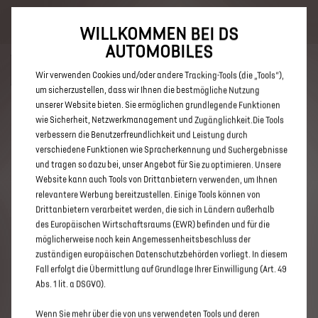
Bis zu 6.000 € staatliche Förderprämie für E-Autos und Plug-In-
Hybride. Mehr erfahren >>
WILLKOMMEN BEI DS
AUTOMOBILES
Wir verwenden Cookies und/oder andere Tracking-Tools (die „Tools“),
um sicherzustellen, dass wir Ihnen die bestmögliche Nutzung
unserer Website bieten. Sie ermöglichen grundlegende Funktionen
ENTDECKEN SIE ALLE DS 3 UND
wie Sicherheit, Netzwerkmanagement und Zugänglichkeit.Die Tools
verbessern die Benutzerfreundlichkeit und Leistung durch
DS 3 CROSSBACK NEUWAGEN
verschiedene Funktionen wie Spracherkennung und Suchergebnisse
MIT DIESEL ANTRIEB IN
und tragen so dazu bei, unser Angebot für Sie zu optimieren. Unsere
Website kann auch Tools von Drittanbietern verwenden, um Ihnen
TROISDORF
relevantere Werbung bereitzustellen. Einige Tools können von
Drittanbietern verarbeitet werden, die sich in Ländern außerhalb
des Europäischen Wirtschaftsraums (EWR) befinden und für die
möglicherweise noch kein Angemessenheitsbeschluss der
zuständigen europäischen Datenschutzbehörden vorliegt. In diesem
Fall erfolgt die Übermittlung auf Grundlage Ihrer Einwilligung (Art. 49
Abs. 1 lit. a DSGVO).
Wenn Sie mehr über die von uns verwendeten Tools und deren