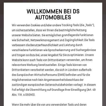
Bis zu 6.000 € staatliche Förderprämie für E-Autos und Plug-In-
Hybride. Mehr erfahren >>
WILLKOMMEN BEI DS
AUTOMOBILES
Wir verwenden Cookies und/oder andere Tracking-Tools (die „Tools“),
um sicherzustellen, dass wir Ihnen die bestmögliche Nutzung
unserer Website bieten. Sie ermöglichen grundlegende Funktionen
ENTDECKEN SIE ALLE DS 3 UND
wie Sicherheit, Netzwerkmanagement und Zugänglichkeit.Die Tools
verbessern die Benutzerfreundlichkeit und Leistung durch
DS 3 CROSSBACK NEUWAGEN
verschiedene Funktionen wie Spracherkennung und Suchergebnisse
MIT DIESEL ANTRIEB IN
und tragen so dazu bei, unser Angebot für Sie zu optimieren. Unsere
Website kann auch Tools von Drittanbietern verwenden, um Ihnen
MEERBUSCH
relevantere Werbung bereitzustellen. Einige Tools können von
Drittanbietern verarbeitet werden, die sich in Ländern außerhalb
des Europäischen Wirtschaftsraums (EWR) befinden und für die
möglicherweise noch kein Angemessenheitsbeschluss der
zuständigen europäischen Datenschutzbehörden vorliegt. In diesem
Fall erfolgt die Übermittlung auf Grundlage Ihrer Einwilligung (Art. 49
Abs. 1 lit. a DSGVO).
Wenn Sie mehr über die von uns verwendeten Tools und deren