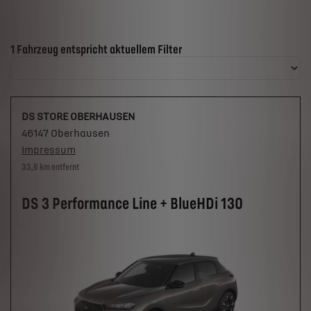
Suchergebnisse
1 Fahrzeug entspricht aktuellem Filter
DS STORE OBERHAUSEN
46147 Oberhausen
Impressum
33,6 km entfernt
DS 3 Performance Line + BlueHDi 130