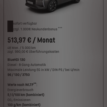
sofort verfügbar
***
zzgl. 1.000€
Neukunden­bonus
513,97 € / Monat
48 Mon. / 5.000 km
zzgl. 990,00 € Überführungskosten
BlueHDi 130
Diesel - 8-Gang-Automatik
Maximale Leistung EG in kW / DIN-PS / bei U/min
96 / 130 / 3750
**
Werte nach WLTP
:
Energieverbrauch
5,1 l/100 km (kombiniert)
CO₂-Emissionen
133 g/km (kombiniert)