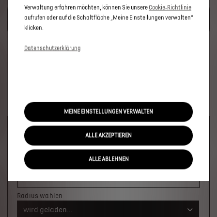
Verwaltung erfahren möchten, können Sie unsere
Cookie‑Richtlinie
UM DIESE GOOGLE MAPS-KARTE ANZUZEIGEN, AKZEPTIEREN
aufrufen oder auf die Schaltfläche „Meine Einstellungen verwalten“
SIE BITTE DIE FÜR MARKETING/WERBUNG RELEVANTEN-
COOKIES.
klicken.
Datenschutzerklärung
MEINE EINSTELLUNGEN VERWALTEN
Welches Fahrzeug möchten Sie?
ALLE AKZEPTIEREN
×
ALLE ABLEHNEN
Wo soll das Fahrzeug stehen?
Ort oder PLZ
Radius wählen
wird geladen...