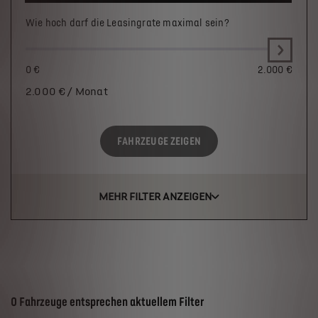
Wie hoch darf die Leasingrate maximal sein?
0 €
2.000 €
2.000
€ / Monat
FAHRZEUGE ZEIGEN
MEHR FILTER ANZEIGEN
Suchergebnisse
0 Fahrzeuge entsprechen aktuellem Filter