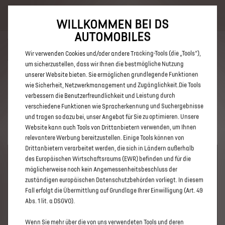
Bis zu 6.000 € staatliche Förderprämie für E-Autos und Plug-In-
Hybride. Mehr erfahren >>
WILLKOMMEN BEI DS
AUTOMOBILES
Wir verwenden Cookies und/oder andere Tracking-Tools (die „Tools“),
um sicherzustellen, dass wir Ihnen die bestmögliche Nutzung
unserer Website bieten. Sie ermöglichen grundlegende Funktionen
ENTDECKEN SIE ALLE DS 3 UND
wie Sicherheit, Netzwerkmanagement und Zugänglichkeit.Die Tools
verbessern die Benutzerfreundlichkeit und Leistung durch
DS 3 CROSSBACK NEUWAGEN
verschiedene Funktionen wie Spracherkennung und Suchergebnisse
MIT DIESEL ANTRIEB IN MAINZ
und tragen so dazu bei, unser Angebot für Sie zu optimieren. Unsere
Website kann auch Tools von Drittanbietern verwenden, um Ihnen
relevantere Werbung bereitzustellen. Einige Tools können von
Drittanbietern verarbeitet werden, die sich in Ländern außerhalb
des Europäischen Wirtschaftsraums (EWR) befinden und für die
möglicherweise noch kein Angemessenheitsbeschluss der
zuständigen europäischen Datenschutzbehörden vorliegt. In diesem
Fall erfolgt die Übermittlung auf Grundlage Ihrer Einwilligung (Art. 49
Abs. 1 lit. a DSGVO).
Wenn Sie mehr über die von uns verwendeten Tools und deren