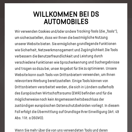
Bis zu 6.000 € staatliche Förderprämie für E-Autos und Plug-In-
Hybride. Mehr erfahren >>
WILLKOMMEN BEI DS
AUTOMOBILES
Wir verwenden Cookies und/oder andere Tracking-Tools (die „Tools“),
um sicherzustellen, dass wir Ihnen die bestmögliche Nutzung
unserer Website bieten. Sie ermöglichen grundlegende Funktionen
ENTDECKEN SIE ALLE DS 3 UND
wie Sicherheit, Netzwerkmanagement und Zugänglichkeit.Die Tools
verbessern die Benutzerfreundlichkeit und Leistung durch
DS 3 CROSSBACK NEUWAGEN
verschiedene Funktionen wie Spracherkennung und Suchergebnisse
MIT DIESEL ANTRIEB IN
und tragen so dazu bei, unser Angebot für Sie zu optimieren. Unsere
Website kann auch Tools von Drittanbietern verwenden, um Ihnen
GELSENKIRCHEN
relevantere Werbung bereitzustellen. Einige Tools können von
Drittanbietern verarbeitet werden, die sich in Ländern außerhalb
des Europäischen Wirtschaftsraums (EWR) befinden und für die
möglicherweise noch kein Angemessenheitsbeschluss der
zuständigen europäischen Datenschutzbehörden vorliegt. In diesem
Fall erfolgt die Übermittlung auf Grundlage Ihrer Einwilligung (Art. 49
Abs. 1 lit. a DSGVO).
Wenn Sie mehr über die von uns verwendeten Tools und deren