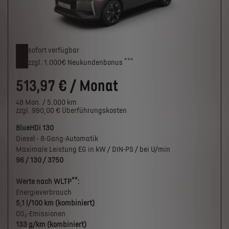
sofort verfügbar
***
zzgl. 1.000€
Neukunden­bonus
513,97 € / Monat
48 Mon. / 5.000 km
zzgl. 990,00 € Überführungskosten
BlueHDi 130
Diesel - 8-Gang-Automatik
Maximale Leistung EG in kW / DIN-PS / bei U/min
96 / 130 / 3750
**
Werte nach WLTP
:
Energieverbrauch
5,1 l/100 km (kombiniert)
CO₂-Emissionen
133 g/km (kombiniert)