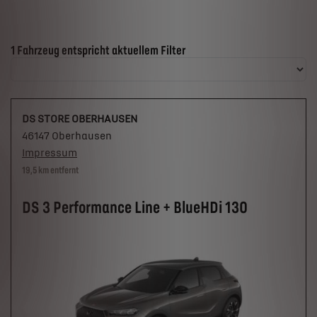
Suchergebnisse
1 Fahrzeug entspricht aktuellem Filter
DS STORE OBERHAUSEN
46147 Oberhausen
Impressum
19,5 km entfernt
DS 3 Performance Line + BlueHDi 130