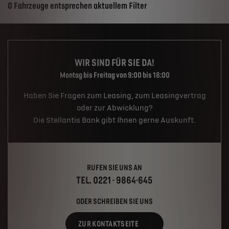
Suchergebnisse
0 Fahrzeuge entsprechen aktuellem Filter
WIR SIND FÜR SIE DA!
Montag bis Freitag von 9:00 bis 18:00
Haben Sie Fragen zum Leasing, zum Leasingvertrag
oder zur Abwicklung?
Die Stellantis Bank gibt Ihnen gerne Auskunft.
RUFEN SIE UNS AN
TEL. 0221 - 9864-645
ODER SCHREIBEN SIE UNS
ZUR KONTAKTSEITE