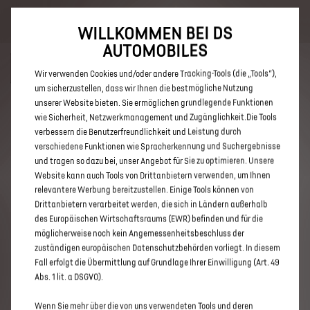
Bis zu 6.000 € staatliche Förderprämie für E-Autos und Plug-In-
Hybride. Mehr erfahren >>
WILLKOMMEN BEI DS
AUTOMOBILES
Wir verwenden Cookies und/oder andere Tracking-Tools (die „Tools“),
um sicherzustellen, dass wir Ihnen die bestmögliche Nutzung
unserer Website bieten. Sie ermöglichen grundlegende Funktionen
ENTDECKEN SIE ALLE DS 3 UND
wie Sicherheit, Netzwerkmanagement und Zugänglichkeit.Die Tools
verbessern die Benutzerfreundlichkeit und Leistung durch
DS 3 CROSSBACK NEUWAGEN
verschiedene Funktionen wie Spracherkennung und Suchergebnisse
MIT DIESEL ANTRIEB IN FULDA
und tragen so dazu bei, unser Angebot für Sie zu optimieren. Unsere
Website kann auch Tools von Drittanbietern verwenden, um Ihnen
relevantere Werbung bereitzustellen. Einige Tools können von
Drittanbietern verarbeitet werden, die sich in Ländern außerhalb
des Europäischen Wirtschaftsraums (EWR) befinden und für die
möglicherweise noch kein Angemessenheitsbeschluss der
zuständigen europäischen Datenschutzbehörden vorliegt. In diesem
Fall erfolgt die Übermittlung auf Grundlage Ihrer Einwilligung (Art. 49
Abs. 1 lit. a DSGVO).
Wenn Sie mehr über die von uns verwendeten Tools und deren