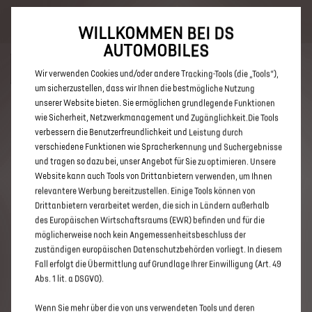
Bis zu 6.000 € staatliche Förderprämie für E-Autos und Plug-In-
Hybride. Mehr erfahren >>
WILLKOMMEN BEI DS
AUTOMOBILES
Wir verwenden Cookies und/oder andere Tracking-Tools (die „Tools“),
um sicherzustellen, dass wir Ihnen die bestmögliche Nutzung
unserer Website bieten. Sie ermöglichen grundlegende Funktionen
ENTDECKEN SIE ALLE DS 3 UND
wie Sicherheit, Netzwerkmanagement und Zugänglichkeit.Die Tools
verbessern die Benutzerfreundlichkeit und Leistung durch
DS 3 CROSSBACK NEUWAGEN
verschiedene Funktionen wie Spracherkennung und Suchergebnisse
MIT DIESEL ANTRIEB IN
und tragen so dazu bei, unser Angebot für Sie zu optimieren. Unsere
Website kann auch Tools von Drittanbietern verwenden, um Ihnen
BREMERHAVEN
relevantere Werbung bereitzustellen. Einige Tools können von
Drittanbietern verarbeitet werden, die sich in Ländern außerhalb
des Europäischen Wirtschaftsraums (EWR) befinden und für die
möglicherweise noch kein Angemessenheitsbeschluss der
zuständigen europäischen Datenschutzbehörden vorliegt. In diesem
Fall erfolgt die Übermittlung auf Grundlage Ihrer Einwilligung (Art. 49
Abs. 1 lit. a DSGVO).
Wenn Sie mehr über die von uns verwendeten Tools und deren