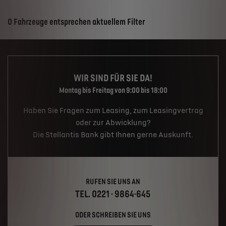
Suchergebnisse
0 Fahrzeuge entsprechen aktuellem Filter
WIR SIND FÜR SIE DA!
Montag bis Freitag von 9:00 bis 18:00
Haben Sie Fragen zum Leasing, zum Leasingvertrag
oder zur Abwicklung?
Die Stellantis Bank gibt Ihnen gerne Auskunft.
RUFEN SIE UNS AN
TEL. 0221 - 9864-645
ODER SCHREIBEN SIE UNS