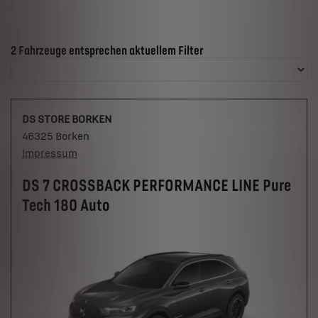
Suchergebnisse
2 Fahrzeuge entsprechen aktuellem Filter
DS STORE BORKEN
46325 Borken
Impressum
DS 7 CROSSBACK PERFORMANCE LINE Pure
Tech 180 Auto