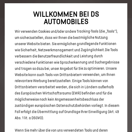
Bis zu 6.000 € staatliche Förderprämie für E-Autos und Plug-In-
Hybride. Mehr erfahren >>
WILLKOMMEN BEI DS
AUTOMOBILES
Wir verwenden Cookies und/oder andere Tracking-Tools (die „Tools“),
um sicherzustellen, dass wir Ihnen die bestmögliche Nutzung
unserer Website bieten. Sie ermöglichen grundlegende Funktionen
ENTDECKEN SIE ALLE DS 7 UND
wie Sicherheit, Netzwerkmanagement und Zugänglichkeit.Die Tools
verbessern die Benutzerfreundlichkeit und Leistung durch
DS 7 CROSSBACK NEUWAGEN
verschiedene Funktionen wie Spracherkennung und Suchergebnisse
MIT BENZIN / MILD-HYBRID
und tragen so dazu bei, unser Angebot für Sie zu optimieren. Unsere
Website kann auch Tools von Drittanbietern verwenden, um Ihnen
ANTRIEB
relevantere Werbung bereitzustellen. Einige Tools können von
Drittanbietern verarbeitet werden, die sich in Ländern außerhalb
des Europäischen Wirtschaftsraums (EWR) befinden und für die
möglicherweise noch kein Angemessenheitsbeschluss der
zuständigen europäischen Datenschutzbehörden vorliegt. In diesem
Fall erfolgt die Übermittlung auf Grundlage Ihrer Einwilligung (Art. 49
Abs. 1 lit. a DSGVO).
Wenn Sie mehr über die von uns verwendeten Tools und deren