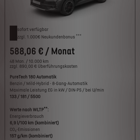
sofort verfügbar
***
zzgl. 1.000€
Neukunden­bonus
588,06 € / Monat
48 Mon. / 10.000 km
zzgl. 890,00 € Überführungskosten
PureTech 180 Automatik
Benzin / Mild-Hybrid - 8-Gang-Automatik
Maximale Leistung EG in kW / DIN-PS / bei U/min
133 / 181 / 5500
**
Werte nach WLTP
:
Energieverbrauch
6,9 l/100 km (kombiniert)
CO₂-Emissionen
157 g/km (kombiniert)