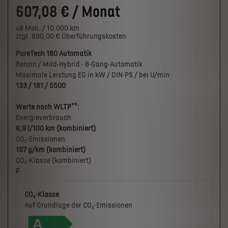
607,08 € / Monat
48 Mon. / 10.000 km
zzgl. 890,00 € Überführungskosten
PureTech 180 Automatik
Benzin / Mild-Hybrid - 8-Gang-Automatik
Maximale Leistung EG in kW / DIN-PS / bei U/min
133 / 181 / 5500
**
Werte nach WLTP
:
Energieverbrauch
6,9 l/100 km (kombiniert)
CO₂-Emissionen
157 g/km (kombiniert)
CO₂-Klasse (kombiniert)
F
CO₂-Klasse
Auf Grundlage der CO₂-Emissionen