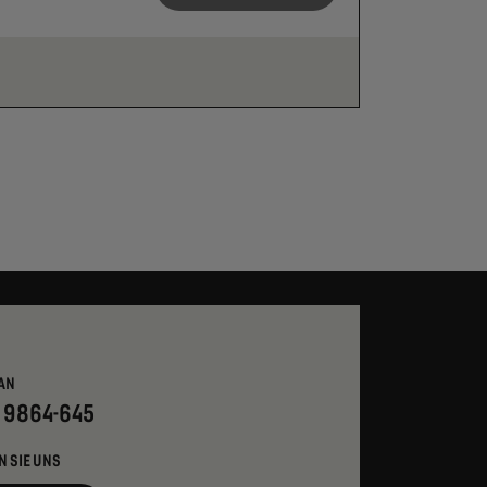
AN
- 9864-645
N SIE UNS