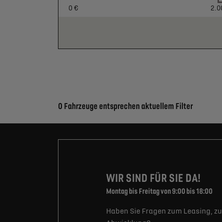
0 €
2.0
Suchergebnisse
0 Fahrzeuge entsprechen aktuellem Filter
WIR SIND FÜR SIE DA!
Montag bis Freitag von 9:00 bis 18:00
Haben Sie Fragen zum Leasing, zu