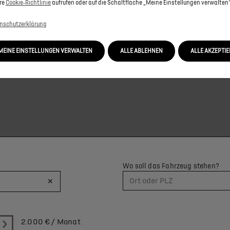
re
Cookie‑Richtlinie
aufrufen oder auf die Schaltfläche „Meine Einstellungen verwalten“
nschutzerklärung
KARTE ANZUZEIGEN, AKZEPTIEREN SIE BITTE DIE FÜR MARKETING/WERBU
MEINE EINSTELLUNGEN VERWALTEN
ALLE ABLEHNEN
ALLE AKZEPTI
Wo soll das Fahrzeug stehen?
×
Ort oder PLZ
2.000
€ / Monat