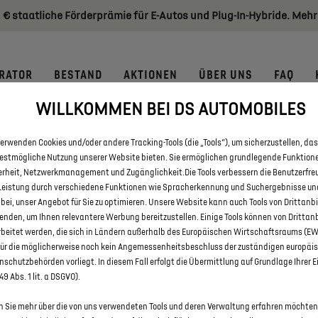
 € staatliche Förderprämie für E-Autos und Plug-In-Hybride. Mehr
RATOR
BESTAND
AKTIONEN
ÜBER UNS
FAQ
WILLKOMMEN BEI DS AUTOMOBILES
 DS 3 UND DS 3 CROSSBACK NE
erwenden Cookies und/oder andere Tracking-Tools (die „Tools“), um sicherzustellen, das
D-HYBRID ANTRIEB IN REGENS
bestmögliche Nutzung unserer Website bieten. Sie ermöglichen grundlegende Funktion
erheit, Netzwerkmanagement und Zugänglichkeit.Die Tools verbessern die Benutzerfre
Leistung durch verschiedene Funktionen wie Spracherkennung und Suchergebnisse un
 bei, unser Angebot für Sie zu optimieren. Unsere Website kann auch Tools von Drittanb
enden, um Ihnen relevantere Werbung bereitzustellen. Einige Tools können von Drittan
rbeitet werden, die sich in Ländern außerhalb des Europäischen Wirtschaftsraums (E
für die möglicherweise noch kein Angemessenheitsbeschluss der zuständigen europäi
schutzbehörden vorliegt. In diesem Fall erfolgt die Übermittlung auf Grundlage Ihrer E
 49 Abs. 1 lit. a DSGVO).
 Sie mehr über die von uns verwendeten Tools und deren Verwaltung erfahren möchten