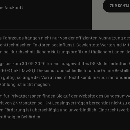
ZUR KONTA
rne Auskunft.
 Fahrzeugs hängen nicht nur von der effizienten Ausnutzung de
httechnischen Faktoren beeinflusst. Gewichtete Werte sind Mitt
 bei durchschnittlichem Nutzungsprofil und täglichem Laden der
gs bis zum 30.09.2026 für ein ausgewähltes DS Modell erhalten 
€ (inkl. MwSt). Dieser ist ausschließlich für die Online Bestel
 gültig, solange der Vorrat reicht. Nicht kombinierbar mit and
ahlung ist nicht möglich.
 für Privatpersonen finden Sie auf der Website des
Bundesumwe
t von 24 Monaten bei KM-Leasingverträgen berechtigt nicht zu e
 Förderung ist überschlägig und unverbindlich. Eine rechtsverb
uständigen Behörden.