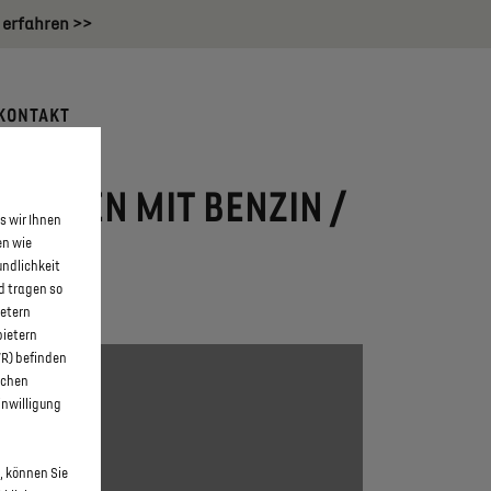
 erfahren >>
KONTAKT
UWAGEN MIT BENZIN /
s wir Ihnen
BURG
en wie
undlichkeit
d tragen so
ietern
bietern
WR) befinden
schen
inwilligung
, können Sie