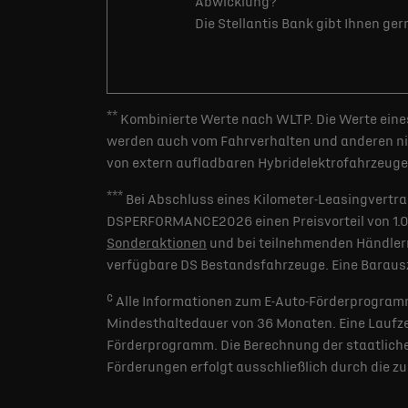
Abwicklung?
Die Stellantis Bank gibt Ihnen ge
**
Kombinierte Werte nach WLTP. Die Werte eines
werden auch vom Fahrverhalten und anderen nic
von extern aufladbaren Hybridelektrofahrzeugen
***
Bei Abschluss eines Kilometer-Leasingvertra
DSPERFORMANCE2026 einen Preisvorteil von 1.000 
Sonderaktionen
und bei teilnehmenden Händlern
verfügbare DS Bestandsfahrzeuge. Eine Barausz
c
Alle Informationen zum E-Auto-Förderprogramm
Mindesthaltedauer von 36 Monaten. Eine Laufzei
Förderprogramm. Die Berechnung der staatlichen
Förderungen erfolgt ausschließlich durch die z