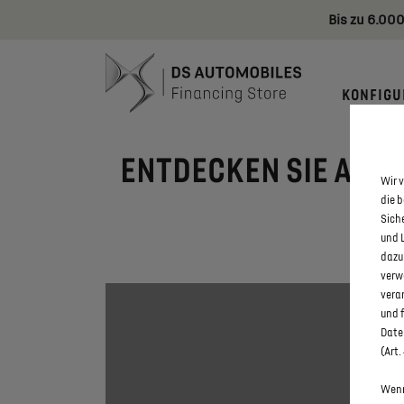
Bis zu 6.000
KONFIGU
ENTDECKEN SIE ALLE
Wir v
MIL
die 
Sich
und 
dazu
verw
vera
und 
Daten
(Art.
Wenn