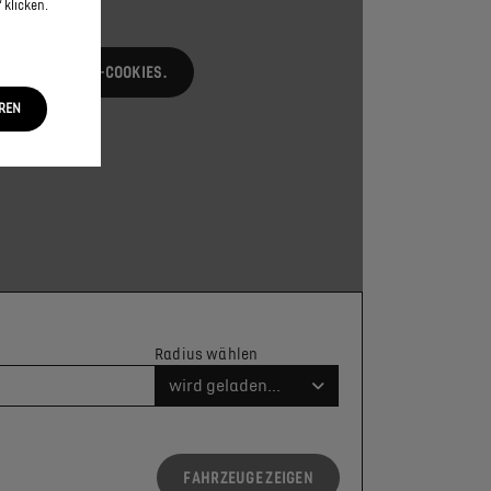
 klicken.
NG RELEVANTEN-COOKIES.
EREN
Radius wählen
wird geladen...
FAHRZEUGE ZEIGEN