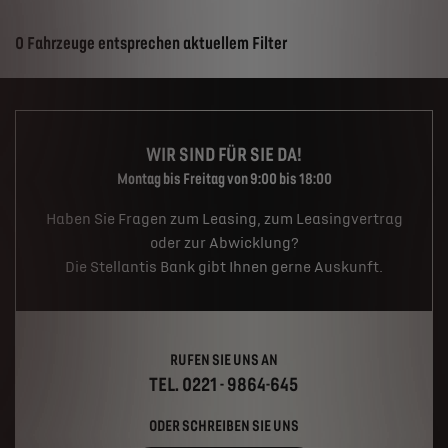
Suchergebnisse
0 Fahrzeuge entsprechen aktuellem Filter
WIR SIND FÜR SIE DA!
Montag bis Freitag von 9:00 bis 18:00
Haben Sie Fragen zum Leasing, zum Leasingvertrag
oder zur Abwicklung?
Die Stellantis Bank gibt Ihnen gerne Auskunft.
RUFEN SIE UNS AN
TEL. 0221 - 9864-645
ODER SCHREIBEN SIE UNS