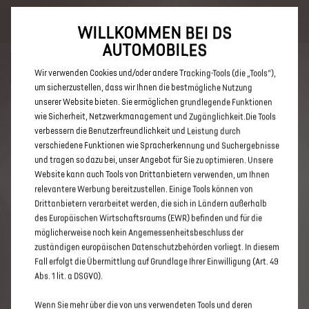
Bis zu 6.000 € staatliche Förderprämie für E-Autos und Plug-In-
Hybride. Mehr erfahren >>
WILLKOMMEN BEI DS
AUTOMOBILES
Wir verwenden Cookies und/oder andere Tracking-Tools (die „Tools“),
um sicherzustellen, dass wir Ihnen die bestmögliche Nutzung
unserer Website bieten. Sie ermöglichen grundlegende Funktionen
ENTDECKEN SIE ALLE DS 3 UND
wie Sicherheit, Netzwerkmanagement und Zugänglichkeit.Die Tools
verbessern die Benutzerfreundlichkeit und Leistung durch
DS 3 CROSSBACK NEUWAGEN
verschiedene Funktionen wie Spracherkennung und Suchergebnisse
MIT BENZIN / MILD-HYBRID
und tragen so dazu bei, unser Angebot für Sie zu optimieren. Unsere
Website kann auch Tools von Drittanbietern verwenden, um Ihnen
ANTRIEB IN NORDHORN
relevantere Werbung bereitzustellen. Einige Tools können von
Drittanbietern verarbeitet werden, die sich in Ländern außerhalb
des Europäischen Wirtschaftsraums (EWR) befinden und für die
möglicherweise noch kein Angemessenheitsbeschluss der
zuständigen europäischen Datenschutzbehörden vorliegt. In diesem
Fall erfolgt die Übermittlung auf Grundlage Ihrer Einwilligung (Art. 49
Abs. 1 lit. a DSGVO).
Wenn Sie mehr über die von uns verwendeten Tools und deren