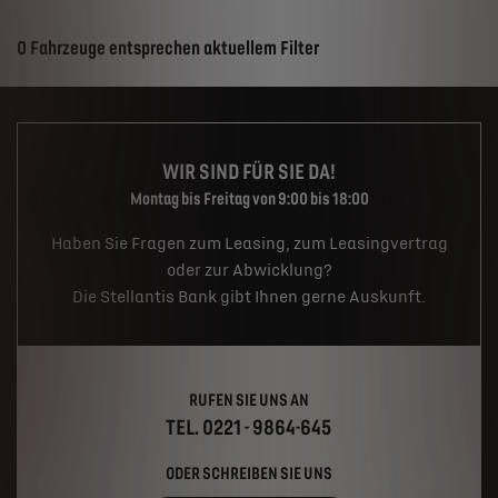
Suchergebnisse
0 Fahrzeuge entsprechen aktuellem Filter
WIR SIND FÜR SIE DA!
Montag bis Freitag von 9:00 bis 18:00
Haben Sie Fragen zum Leasing, zum Leasingvertrag
oder zur Abwicklung?
Die Stellantis Bank gibt Ihnen gerne Auskunft.
RUFEN SIE UNS AN
TEL. 0221 - 9864-645
ODER SCHREIBEN SIE UNS