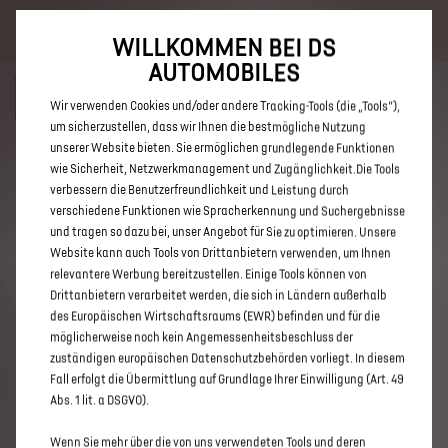
Bis zu 6.000 € staatliche Förderprämie für E-Autos und Plug-In-
Hybride. Mehr erfahren >>
WILLKOMMEN BEI DS
AUTOMOBILES
Wir verwenden Cookies und/oder andere Tracking-Tools (die „Tools“),
um sicherzustellen, dass wir Ihnen die bestmögliche Nutzung
unserer Website bieten. Sie ermöglichen grundlegende Funktionen
ENTDECKEN SIE ALLE DS 3 UND
wie Sicherheit, Netzwerkmanagement und Zugänglichkeit.Die Tools
verbessern die Benutzerfreundlichkeit und Leistung durch
DS 3 CROSSBACK NEUWAGEN
verschiedene Funktionen wie Spracherkennung und Suchergebnisse
MIT BENZIN / MILD-HYBRID
und tragen so dazu bei, unser Angebot für Sie zu optimieren. Unsere
Website kann auch Tools von Drittanbietern verwenden, um Ihnen
ANTRIEB IN NEUMÜNSTER
relevantere Werbung bereitzustellen. Einige Tools können von
Drittanbietern verarbeitet werden, die sich in Ländern außerhalb
des Europäischen Wirtschaftsraums (EWR) befinden und für die
möglicherweise noch kein Angemessenheitsbeschluss der
zuständigen europäischen Datenschutzbehörden vorliegt. In diesem
Fall erfolgt die Übermittlung auf Grundlage Ihrer Einwilligung (Art. 49
Abs. 1 lit. a DSGVO).
Wenn Sie mehr über die von uns verwendeten Tools und deren