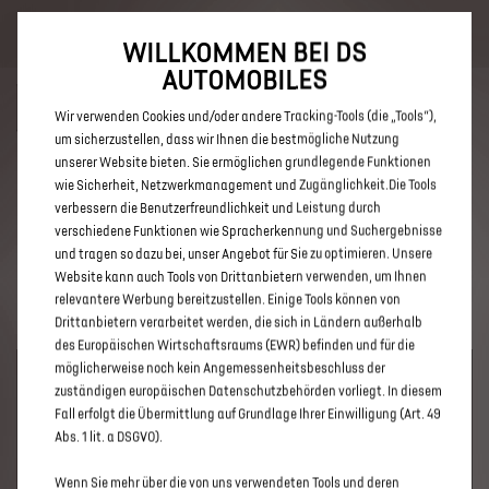
Bis zu 6.000 € staatliche Förderprämie für E-Autos und Plug-In-
Hybride. Mehr erfahren >>
WILLKOMMEN BEI DS
AUTOMOBILES
Wir verwenden Cookies und/oder andere Tracking-Tools (die „Tools“),
um sicherzustellen, dass wir Ihnen die bestmögliche Nutzung
unserer Website bieten. Sie ermöglichen grundlegende Funktionen
ENTDECKEN SIE ALLE DS 3 UND
wie Sicherheit, Netzwerkmanagement und Zugänglichkeit.Die Tools
verbessern die Benutzerfreundlichkeit und Leistung durch
DS 3 CROSSBACK NEUWAGEN
verschiedene Funktionen wie Spracherkennung und Suchergebnisse
MIT BENZIN / MILD-HYBRID
und tragen so dazu bei, unser Angebot für Sie zu optimieren. Unsere
Website kann auch Tools von Drittanbietern verwenden, um Ihnen
ANTRIEB IN KREFELD
relevantere Werbung bereitzustellen. Einige Tools können von
Drittanbietern verarbeitet werden, die sich in Ländern außerhalb
des Europäischen Wirtschaftsraums (EWR) befinden und für die
möglicherweise noch kein Angemessenheitsbeschluss der
zuständigen europäischen Datenschutzbehörden vorliegt. In diesem
Fall erfolgt die Übermittlung auf Grundlage Ihrer Einwilligung (Art. 49
Abs. 1 lit. a DSGVO).
Wenn Sie mehr über die von uns verwendeten Tools und deren