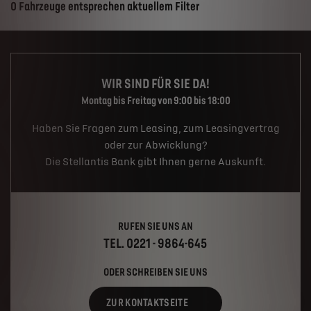
Suchergebnisse
0 Fahrzeuge entsprechen aktuellem Filter
WIR SIND FÜR SIE DA!
Montag bis Freitag von 9:00 bis 18:00
Haben Sie Fragen zum Leasing, zum Leasingvertrag
oder zur Abwicklung?
Die Stellantis Bank gibt Ihnen gerne Auskunft.
RUFEN SIE UNS AN
TEL. 0221 - 9864-645
ODER SCHREIBEN SIE UNS
ZUR KONTAKTSEITE