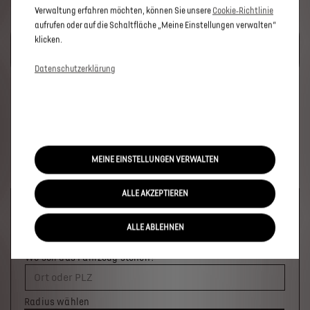
Verwaltung erfahren möchten, können Sie unsere
Cookie‑Richtlinie
aufrufen oder auf die Schaltfläche „Meine Einstellungen verwalten“
UM DIESE GOOGLE MAPS-KARTE ANZUZEIGEN, AKZEPTIEREN
klicken.
SIE BITTE DIE FÜR MARKETING/WERBUNG RELEVANTEN-
COOKIES.
Datenschutzerklärung
MEINE EINSTELLUNGEN VERWALTEN
ALLE AKZEPTIEREN
Welches Fahrzeug möchten Sie?
×
ALLE ABLEHNEN
Wo soll das Fahrzeug stehen?
Ort oder PLZ
Radius wählen