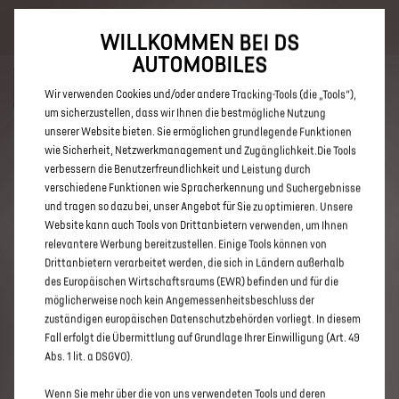
Bis zu 6.000 € staatliche Förderprämie für E-Autos und Plug-In-
Hybride. Mehr erfahren >>
WILLKOMMEN BEI DS
AUTOMOBILES
Wir verwenden Cookies und/oder andere Tracking-Tools (die „Tools“),
um sicherzustellen, dass wir Ihnen die bestmögliche Nutzung
unserer Website bieten. Sie ermöglichen grundlegende Funktionen
ENTDECKEN SIE ALLE DS 3 UND
wie Sicherheit, Netzwerkmanagement und Zugänglichkeit.Die Tools
verbessern die Benutzerfreundlichkeit und Leistung durch
DS 3 CROSSBACK NEUWAGEN
verschiedene Funktionen wie Spracherkennung und Suchergebnisse
MIT BENZIN / MILD-HYBRID
und tragen so dazu bei, unser Angebot für Sie zu optimieren. Unsere
Website kann auch Tools von Drittanbietern verwenden, um Ihnen
ANTRIEB IN HATTINGEN
relevantere Werbung bereitzustellen. Einige Tools können von
Drittanbietern verarbeitet werden, die sich in Ländern außerhalb
des Europäischen Wirtschaftsraums (EWR) befinden und für die
möglicherweise noch kein Angemessenheitsbeschluss der
zuständigen europäischen Datenschutzbehörden vorliegt. In diesem
Fall erfolgt die Übermittlung auf Grundlage Ihrer Einwilligung (Art. 49
Abs. 1 lit. a DSGVO).
Wenn Sie mehr über die von uns verwendeten Tools und deren