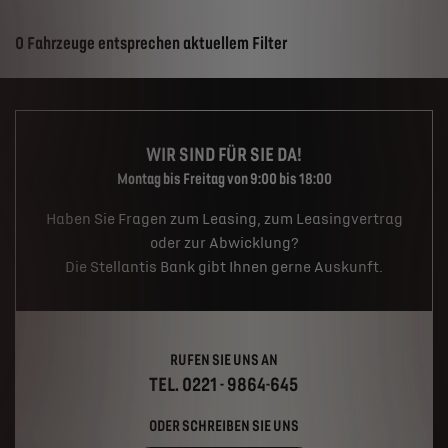
Suchergebnisse
0 Fahrzeuge entsprechen aktuellem Filter
WIR SIND FÜR SIE DA!
Montag bis Freitag von 9:00 bis 18:00
Haben Sie Fragen zum Leasing, zum Leasingvertrag
oder zur Abwicklung?
Die Stellantis Bank gibt Ihnen gerne Auskunft.
RUFEN SIE UNS AN
TEL. 0221 - 9864-645
ODER SCHREIBEN SIE UNS