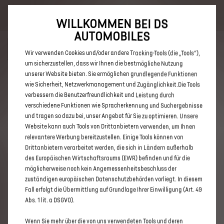
Bis zu 6.000 € staatliche Förderprämie für E-Autos und Plug-In-
Hybride. Mehr erfahren >>
WILLKOMMEN BEI DS
AUTOMOBILES
Wir verwenden Cookies und/oder andere Tracking-Tools (die „Tools“),
um sicherzustellen, dass wir Ihnen die bestmögliche Nutzung
unserer Website bieten. Sie ermöglichen grundlegende Funktionen
ENTDECKEN SIE ALLE DS 3 UND
wie Sicherheit, Netzwerkmanagement und Zugänglichkeit.Die Tools
verbessern die Benutzerfreundlichkeit und Leistung durch
DS 3 CROSSBACK NEUWAGEN
verschiedene Funktionen wie Spracherkennung und Suchergebnisse
MIT BENZIN / MILD-HYBRID
und tragen so dazu bei, unser Angebot für Sie zu optimieren. Unsere
Website kann auch Tools von Drittanbietern verwenden, um Ihnen
ANTRIEB IN GERA
relevantere Werbung bereitzustellen. Einige Tools können von
Drittanbietern verarbeitet werden, die sich in Ländern außerhalb
des Europäischen Wirtschaftsraums (EWR) befinden und für die
möglicherweise noch kein Angemessenheitsbeschluss der
zuständigen europäischen Datenschutzbehörden vorliegt. In diesem
Fall erfolgt die Übermittlung auf Grundlage Ihrer Einwilligung (Art. 49
Abs. 1 lit. a DSGVO).
Wenn Sie mehr über die von uns verwendeten Tools und deren