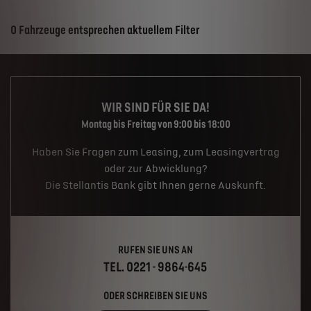
Suchergebnisse
0 Fahrzeuge entsprechen aktuellem Filter
WIR SIND FÜR SIE DA!
Montag bis Freitag von 9:00 bis 18:00
Haben Sie Fragen zum Leasing, zum Leasingvertrag
oder zur Abwicklung?
Die Stellantis Bank gibt Ihnen gerne Auskunft.
RUFEN SIE UNS AN
TEL. 0221 - 9864-645
ODER SCHREIBEN SIE UNS